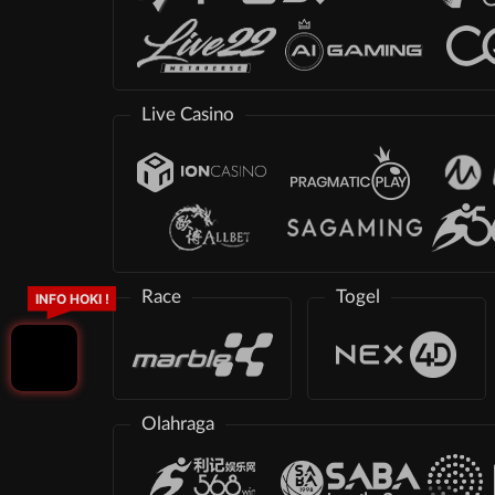
Live Casino
Race
Togel
INFO HOKI !
Olahraga