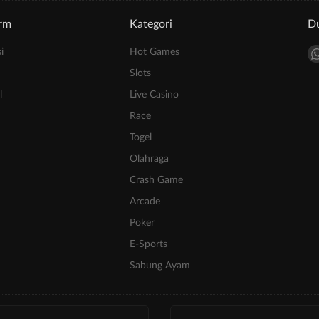
orm
Kategori
D
i
Hot Games
Slots
l
Live Casino
Race
Togel
Olahraga
Crash Game
Arcade
Poker
E-Sports
Sabung Ayam