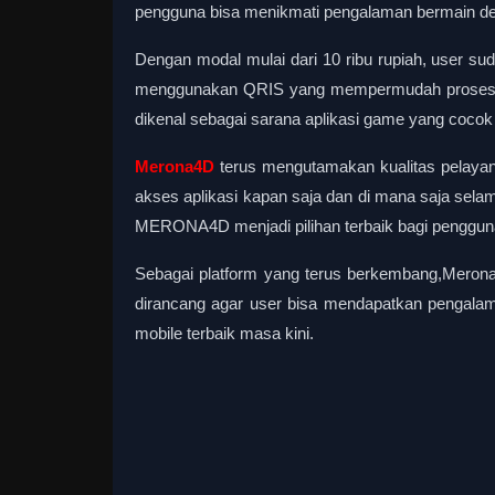
pengguna bisa menikmati pengalaman bermain de
Dengan modal mulai dari 10 ribu rupiah, user sud
menggunakan QRIS yang mempermudah proses tra
dikenal sebagai sarana aplikasi game yang cocok
Merona4D
terus mengutamakan kualitas pelayan
akses aplikasi kapan saja dan di mana saja sela
MERONA4D menjadi pilihan terbaik bagi penggu
Sebagai platform yang terus berkembang,Merona
dirancang agar user bisa mendapatkan pengalama
mobile terbaik masa kini.