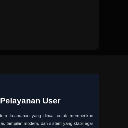
 Pelayanan User
sistem keamanan yang dibuat untuk memberikan
, tampilan modern, dan sistem yang stabil agar