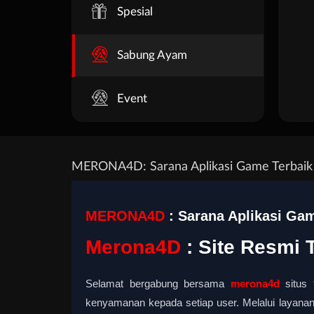
Spesial
Sabung Ayam
Event
MERONA4D: Sarana Aplikasi Game Terbaik
MERONA4D
: Sarana Aplikasi Ga
Merona4D
: Site Resmi
Selamat bergabung bersama
merona4d
situs
kenyamanan kepada setiap user. Melalui layana