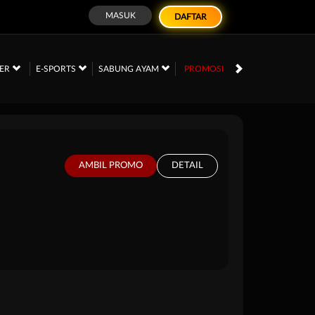
MASUK
DAFTAR
PROMOSI
KER
E-SPORTS
SABUNG AYAM
AMBIL PROMO
DETAIL