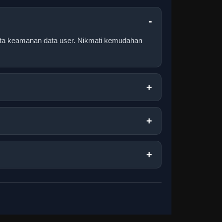
rta keamanan data user. Nikmati kemudahan