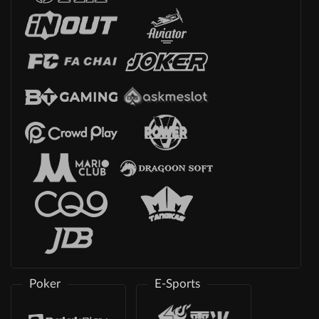
Poker
E-Sports