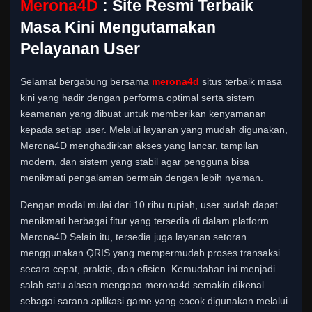
Merona4D
: Site Resmi Terbaik
Masa Kini Mengutamakan
Pelayanan User
Selamat bergabung bersama
merona4d
situs terbaik masa
kini yang hadir dengan performa optimal serta sistem
keamanan yang dibuat untuk memberikan kenyamanan
kepada setiap user. Melalui layanan yang mudah digunakan,
Merona4D menghadirkan akses yang lancar, tampilan
modern, dan sistem yang stabil agar pengguna bisa
menikmati pengalaman bermain dengan lebih nyaman.
Dengan modal mulai dari 10 ribu rupiah, user sudah dapat
menikmati berbagai fitur yang tersedia di dalam platform
Merona4D Selain itu, tersedia juga layanan setoran
menggunakan QRIS yang mempermudah proses transaksi
secara cepat, praktis, dan efisien. Kemudahan ini menjadi
salah satu alasan mengapa merona4d semakin dikenal
sebagai sarana aplikasi game yang cocok digunakan melalui