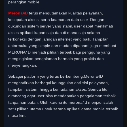
perangkat mobile.
Merona4D
terus mengutamakan kualitas pelayanan,
kecepatan akses, serta keamanan data user. Dengan
dukungan sistem server yang stabil, user dapat menikmati
akses aplikasi kapan saja dan di mana saja selama
terkoneksi dengan jaringan internet yang baik. Tampilan
antarmuka yang simple dan mudah dipahami juga membuat
MERONA4D menjadi pilihan terbaik bagi pengguna yang
menginginkan pengalaman bermain yang praktis dan
menyenangkan.
Sebagai platform yang terus berkembang,Merona4D
menghadirkan berbagai keunggulan dari sisi pelayanan,
tampilan, sistem, hingga kemudahan akses. Semua fitur
dirancang agar user bisa mendapatkan pengalaman terbaik
tanpa hambatan. Oleh karena itu,merona4d menjadi salah
satu pilihan utama untuk sarana aplikasi game mobile terbaik
masa kini.