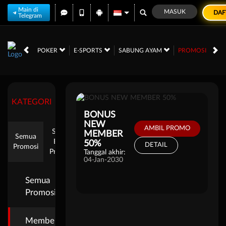
Main di
MASUK
DAF
Telegram
PROMOSI
ARCADE
POKER
E-SPORTS
SABUNG AYAM
KATEGORI
BONUS
NEW
AMBIL PROMO
Semua
MEMBER
Semua
Event
50%
DETAIL
Promosi
Provider
Tanggal akhir:
04-Jan-2030
Semua
Promosi
Member