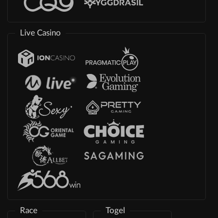
Live Casino
Race
Togel