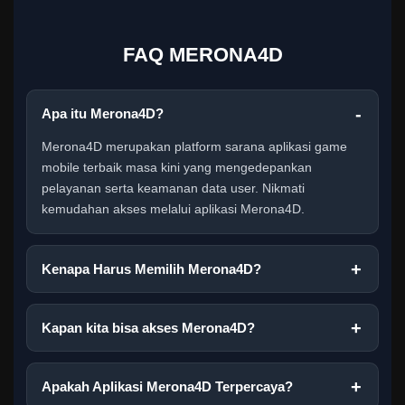
FAQ MERONA4D
Apa itu Merona4D?
Merona4D merupakan platform sarana aplikasi game
mobile terbaik masa kini yang mengedepankan
pelayanan serta keamanan data user. Nikmati
kemudahan akses melalui aplikasi Merona4D.
Kenapa Harus Memilih Merona4D?
Kapan kita bisa akses Merona4D?
Apakah Aplikasi Merona4D Terpercaya?