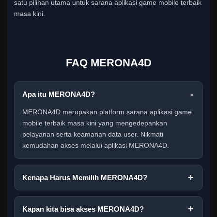
satu pilihan utama untuk sarana aplikasi game mobile terbaik
masa kini.
FAQ MERONA4D
Apa itu MERONA4D?
MERONA4D merupakan platform sarana aplikasi game
mobile terbaik masa kini yang mengedepankan
pelayanan serta keamanan data user. Nikmati
kemudahan akses melalui aplikasi MERONA4D.
Kenapa Harus Memilih MERONA4D?
Kapan kita bisa akses MERONA4D?