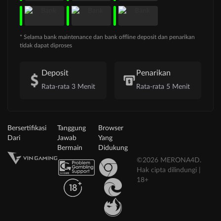
* Selama bank maintenance dan bank offline deposit dan penarikan
tidak dapat diproses
Deposit
Penarikan
Rata-rata 3 Menit
Rata-rata 5 Menit
Bersertifikasi
Tanggung
Browser
Dari
Jawab
Yang
Bermain
Didukung
©2026 MERONA4D.
Hak cipta dilindungi |
18+