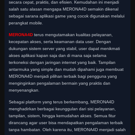
secara cepat, praktis, dan efisien. Kemudahan ini menjadi
salah satu alasan mengapa MERONA4D semakin dikenal
sebagai sarana aplikasi game yang cocok digunakan melalui
perangkat mobile.
MERONA4D
terus mengutamakan kualitas pelayanan,
kecepatan akses, serta keamanan data user. Dengan
dukungan sistem server yang stabil, user dapat menikmati
akses aplikasi kapan saja dan di mana saja selama
terkoneksi dengan jaringan internet yang baik. Tampilan
antarmuka yang simple dan mudah dipahami juga membuat
MERONA4D menjadi pilihan terbaik bagi pengguna yang
menginginkan pengalaman bermain yang praktis dan
menyenangkan.
Sebagai platform yang terus berkembang, MERONA4D
menghadirkan berbagai keunggulan dari sisi pelayanan,
tampilan, sistem, hingga kemudahan akses. Semua fitur
dirancang agar user bisa mendapatkan pengalaman terbaik
tanpa hambatan. Oleh karena itu, MERONA4D menjadi salah