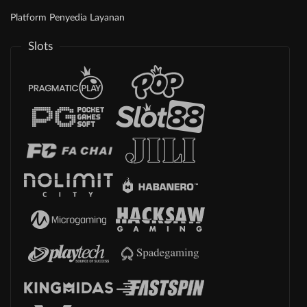
Platform Penyedia Layanan
Slots