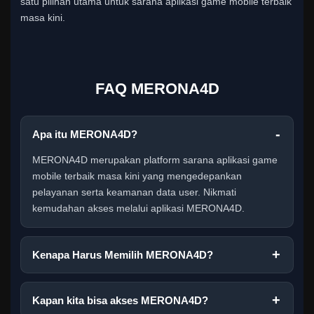
satu pilihan utama untuk sarana aplikasi game mobile terbaik
masa kini.
FAQ MERONA4D
Apa itu MERONA4D?
MERONA4D merupakan platform sarana aplikasi game
mobile terbaik masa kini yang mengedepankan
pelayanan serta keamanan data user. Nikmati
kemudahan akses melalui aplikasi MERONA4D.
Kenapa Harus Memilih MERONA4D?
Kapan kita bisa akses MERONA4D?