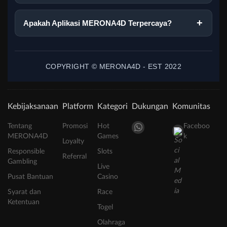
Apakah Aplikasi MERONA4D Terpercaya?
COPYRIGHT © MERONA4D - EST 2022
Kebijaksanaan
Platform
Kategori
Dukungan
Komunitas
Tentang
Promosi
Hot
Faceboo
MERONA4D
Games
k
Loyalty
Responsible
Slots
Referral
Gambling
Live
Pusat Bantuan
Casino
Syarat dan
Race
Ketentuan
Togel
Olahraga