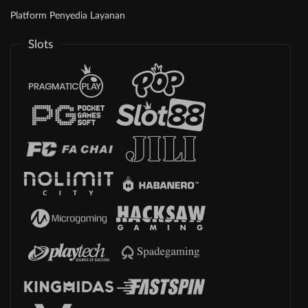
Platform Penyedia Layanan
Slots