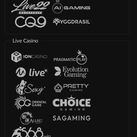
Live Casino