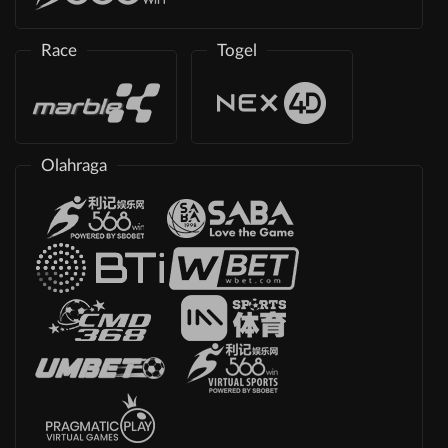
Race
Togel
Olahraga