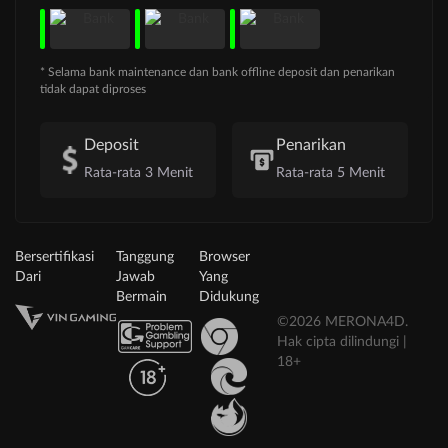
* Selama bank maintenance dan bank offline deposit dan penarikan
tidak dapat diproses
Deposit
Penarikan
Rata-rata 3 Menit
Rata-rata 5 Menit
Bersertifikasi
Tanggung
Browser
Dari
Jawab
Yang
Bermain
Didukung
©2026 MERONA4D.
Hak cipta dilindungi |
18+