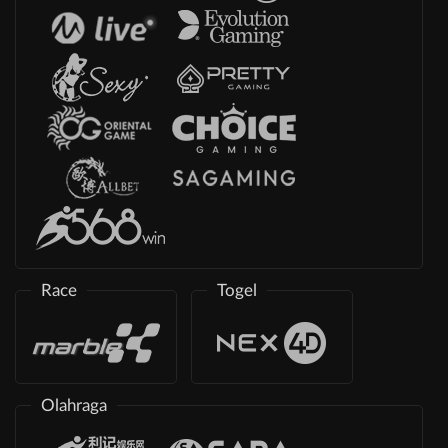
Race
Togel
Olahraga