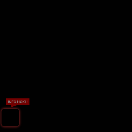
INFO HOKI !