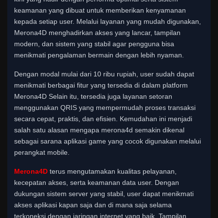
keamanan yang dibuat untuk memberikan kenyamanan
kepada setiap user. Melalui layanan yang mudah digunakan,
Merona4D menghadirkan akses yang lancar, tampilan
modern, dan sistem yang stabil agar pengguna bisa
menikmati pengalaman bermain dengan lebih nyaman.
Dengan modal mulai dari 10 ribu rupiah, user sudah dapat
menikmati berbagai fitur yang tersedia di dalam platform
Merona4D Selain itu, tersedia juga layanan setoran
menggunakan QRIS yang mempermudah proses transaksi
secara cepat, praktis, dan efisien. Kemudahan ini menjadi
salah satu alasan mengapa merona4d semakin dikenal
sebagai sarana aplikasi game yang cocok digunakan melalui
perangkat mobile.
Merona4D
terus mengutamakan kualitas pelayanan,
kecepatan akses, serta keamanan data user. Dengan
dukungan sistem server yang stabil, user dapat menikmati
akses aplikasi kapan saja dan di mana saja selama
terkoneksi dengan jaringan internet yang baik. Tampilan