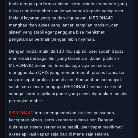
hadir dengan performa optimal serta sistem keamanan yang
dibuat untuk memberikan kenyamanan kepada setiap user.
Melalui layanan yang mudah digunakan, MERONA4D
menghadirkan akses yang lancar, tampilan modern, dan
sistem yang stabil agar pengguna bisa menikmati
pengalaman bermain dengan lebih nyaman.
Dengan modal mulai dari 10 ribu rupiah, user sudah dapat
menikmati berbagai fitur yang tersedia di dalam platform
MERONA4D Selain itu, tersedia juga layanan setoran
menggunakan QRIS yang mempermudah proses transaksi
secara cepat, praktis, dan efisien. Kemudahan ini menjadi
salah satu alasan mengapa MERONA4D semakin dikenal
sebagai sarana aplikasi game yang cocok digunakan melalui
perangkat mobile.
MERONA4D
terus mengutamakan kualitas pelayanan,
kecepatan akses, serta keamanan data user. Dengan
dukungan sistem server yang stabil, user dapat menikmati
akses aplikasi kapan saja dan di mana saja selama