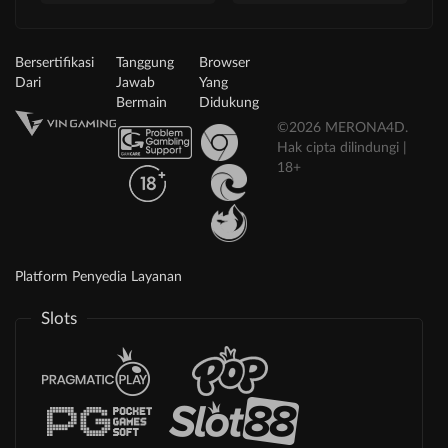
Bersertifikasi
Tanggung
Browser
Dari
Jawab
Yang
Bermain
Didukung
©2026 MERONA4D.
Hak cipta dilindungi |
18+
Platform Penyedia Layanan
Slots