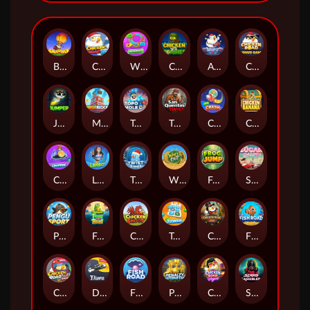
BalloniX
Chicken Road Ice
Wheel
Chicken vs Zombies
AVIA FLY 2
Chicken Road Bonus
Jumper
MegaBlock
Topo Mole
Twist San Quentin
Crash
Chicken Banana
Cryptos
Limbo
Twist X-mas
Wheel Out
Frog Jump
SugarDaddy
Pengu Sport
Frog Road
Chicken Shoot
Tower
Chicken Road Gold
Fish Road
Chicken Road Race
Diver
Fish Boom
Penalty Nations Cup
Chicken Road Vegas
Squid Gamebler