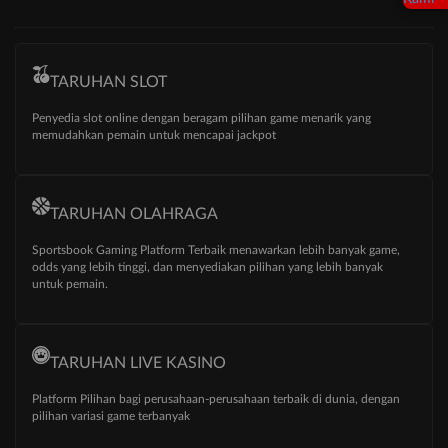
TARUHAN SLOT
Penyedia slot online dengan beragam pilihan game menarik yang
memudahkan pemain untuk mencapai jackpot
TARUHAN OLAHRAGA
Sportsbook Gaming Platform Terbaik menawarkan lebih banyak game,
odds yang lebih tinggi, dan menyediakan pilihan yang lebih banyak
untuk pemain.
TARUHAN LIVE KASINO
Platform Pilihan bagi perusahaan-perusahaan terbaik di dunia, dengan
pilihan variasi game terbanyak