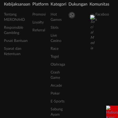
Kebijaksanaan
Platform
Kategori
Dukungan
Komunitas
Tentang
Promosi
Hot
Faceboo
MERONA4D
Games
k
Loyalty
Responsible
Slots
Referral
Gambling
Live
Pusat Bantuan
Casino
Syarat dan
Race
Ketentuan
Togel
Olahraga
Crash
Game
Arcade
Poker
E-Sports
Sabung
Ayam