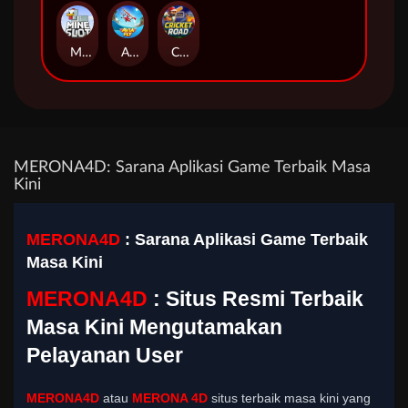
Mine Slot
AviaFly
Cricket Road
MERONA4D: Sarana Aplikasi Game Terbaik Masa
Kini
MERONA4D
: Sarana Aplikasi Game Terbaik
Masa Kini
MERONA4D
: Situs Resmi Terbaik
Masa Kini Mengutamakan
Pelayanan User
MERONA4D
atau
MERONA 4D
situs terbaik masa kini yang