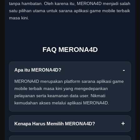
tanpa hambatan. Oleh karena itu, MERONA4D menjadi salah
satu pilihan utama untuk sarana aplikasi game mobile terbaik
masa kini.
FAQ MERONA4D
Apa itu MERONA4D?
MERONA4D merupakan platform sarana aplikasi game
mobile terbaik masa kini yang mengedepankan
pelayanan serta keamanan data user. Nikmati
kemudahan akses melalui aplikasi MERONA4D.
Kenapa Harus Memilih MERONA4D?