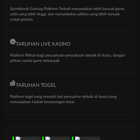
Sportsbook Gaming Platform Terbaik menawarkan lebih banyak game,
odds yang lebih tinggi, dan menyediakan pilihan yang lebih banyak
untuk pemain.
TARUHAN LIVE KASINO
Platform Pilihan bagi perusahaan-perusahaan terbaik di dunia, dengan
pilihan variasi game terbanyak
TARUHAN TOGEL
Platform togel yang menarik dari perusahan terbaik di dunia yang
menawarkan hadiah kemenangan besar