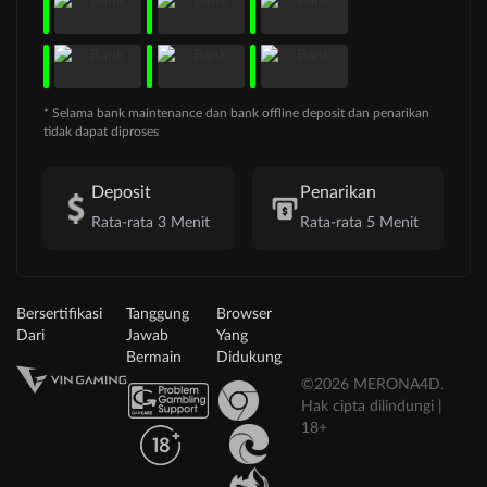
* Selama bank maintenance dan bank offline deposit dan penarikan
tidak dapat diproses
Deposit
Penarikan
Rata-rata 3 Menit
Rata-rata 5 Menit
Bersertifikasi
Tanggung
Browser
Dari
Jawab
Yang
Bermain
Didukung
©2026 MERONA4D.
Hak cipta dilindungi |
18+