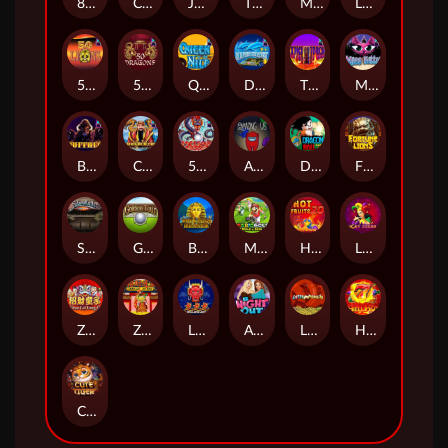
8 BALL SLOTS
CIRCUS
JIN QIAN WA
TRIPLE TWISTER
MIGHTY SPARTAN
LION KING
50 LIONS
50 DRAGONS
QUEEN OF THE NILE
DOLPHIN TREASURE
TIKI TORCH
MISS KITTY
BUFFALO
CHOY SUN DOA
5 DRAGONS
AMONG US
DRAGON BALL
FORTUNE LIONS
SILVER BULLET
GOLDEN TOUR
BOY KING
MARIO GOLF
HOT FRUITS 20
LUCKY JOKER 5
ZHAO CAI TONG ZHI
ZHAO CAI JIN BAO
LONG LONG LONG
A NIGHT OUT
LOTTO MADNESS
HELL HOT 100
CUTE TIGER