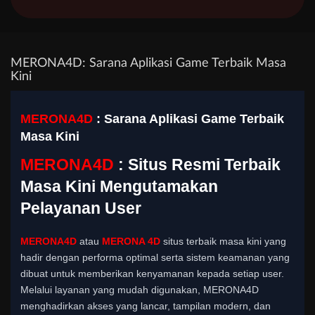
MERONA4D: Sarana Aplikasi Game Terbaik Masa
Kini
MERONA4D
: Sarana Aplikasi Game Terbaik
Masa Kini
MERONA4D
: Situs Resmi Terbaik
Masa Kini Mengutamakan
Pelayanan User
MERONA4D
atau
MERONA 4D
situs terbaik masa kini yang
hadir dengan performa optimal serta sistem keamanan yang
dibuat untuk memberikan kenyamanan kepada setiap user.
Melalui layanan yang mudah digunakan, MERONA4D
menghadirkan akses yang lancar, tampilan modern, dan