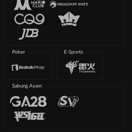
Poker
E-Sports
Sabung Ayam