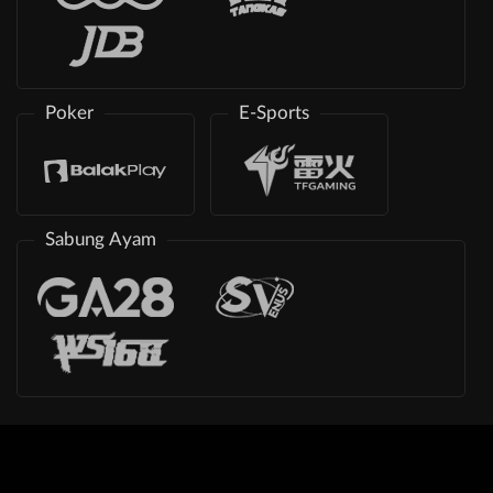
Poker
E-Sports
Sabung Ayam