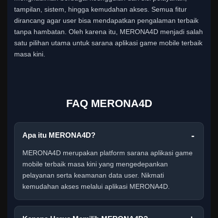
tampilan, sistem, hingga kemudahan akses. Semua fitur
dirancang agar user bisa mendapatkan pengalaman terbaik
tanpa hambatan. Oleh karena itu, MERONA4D menjadi salah
satu pilihan utama untuk sarana aplikasi game mobile terbaik
masa kini.
FAQ MERONA4D
Apa itu MERONA4D?
MERONA4D merupakan platform sarana aplikasi game
mobile terbaik masa kini yang mengedepankan
pelayanan serta keamanan data user. Nikmati
kemudahan akses melalui aplikasi MERONA4D.