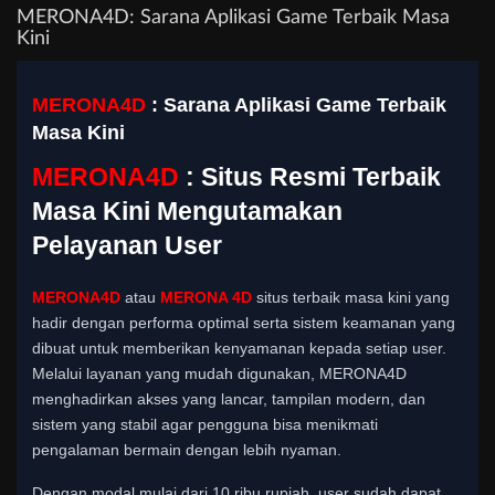
MERONA4D: Sarana Aplikasi Game Terbaik Masa
Kini
MERONA4D
: Sarana Aplikasi Game Terbaik
Masa Kini
MERONA4D
: Situs Resmi Terbaik
Masa Kini Mengutamakan
Pelayanan User
MERONA4D
atau
MERONA 4D
situs terbaik masa kini yang
hadir dengan performa optimal serta sistem keamanan yang
dibuat untuk memberikan kenyamanan kepada setiap user.
Melalui layanan yang mudah digunakan, MERONA4D
menghadirkan akses yang lancar, tampilan modern, dan
sistem yang stabil agar pengguna bisa menikmati
pengalaman bermain dengan lebih nyaman.
Dengan modal mulai dari 10 ribu rupiah, user sudah dapat