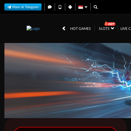
Main di Telegram
HOT GAMES
SLOTS
LIVE 