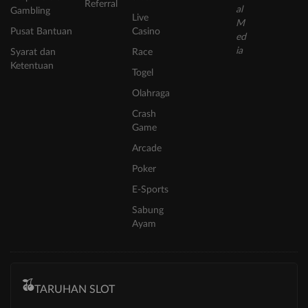
Referral
Gambling
Live
Pusat Bantuan
Casino
Syarat dan
Race
Ketentuan
Togel
Olahraga
Crash
Game
Arcade
Poker
E-Sports
Sabung
Ayam
TARUHAN SLOT