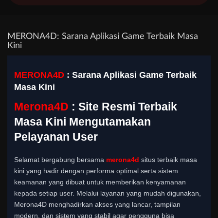
MERONA4D: Sarana Aplikasi Game Terbaik Masa
Kini
MERONA4D
: Sarana Aplikasi Game Terbaik
Masa Kini
Merona4D
: Site Resmi Terbaik
Masa Kini Mengutamakan
Pelayanan User
Selamat bergabung bersama
merona4d
situs terbaik masa
kini yang hadir dengan performa optimal serta sistem
keamanan yang dibuat untuk memberikan kenyamanan
kepada setiap user. Melalui layanan yang mudah digunakan,
Merona4D menghadirkan akses yang lancar, tampilan
modern, dan sistem yang stabil agar pengguna bisa