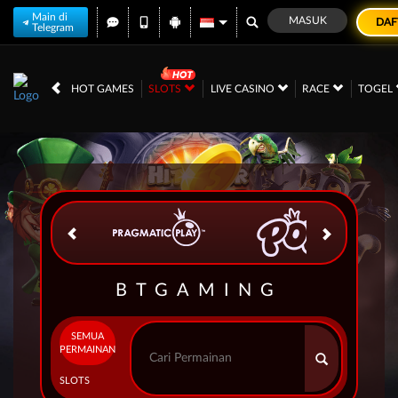
Main di
MASUK
DAF
Telegram
IDR
12,667,834,
HOT GAMES
SLOTS
LIVE CASINO
RACE
TOGEL
BTGAMING
SEMUA
PERMAINAN
SLOTS