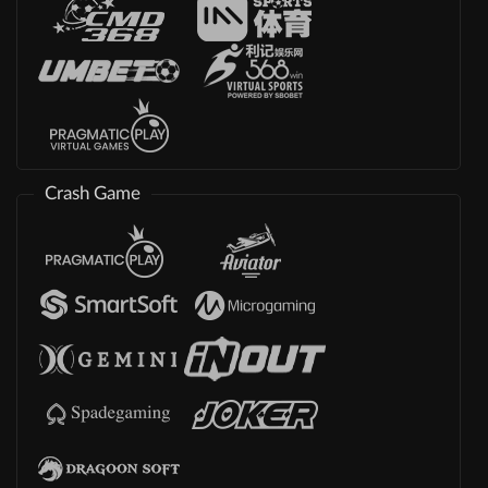
Crash Game