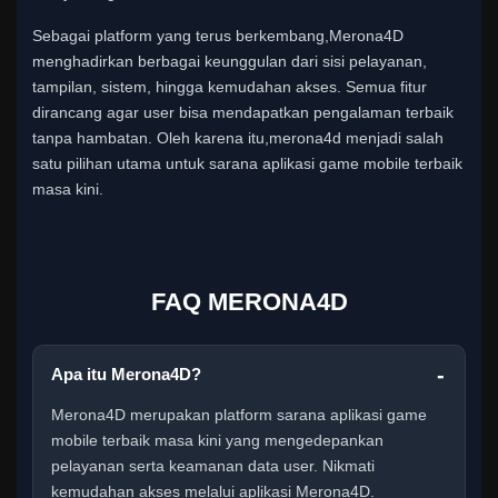
Sebagai platform yang terus berkembang,Merona4D
menghadirkan berbagai keunggulan dari sisi pelayanan,
tampilan, sistem, hingga kemudahan akses. Semua fitur
dirancang agar user bisa mendapatkan pengalaman terbaik
tanpa hambatan. Oleh karena itu,merona4d menjadi salah
satu pilihan utama untuk sarana aplikasi game mobile terbaik
masa kini.
FAQ MERONA4D
Apa itu Merona4D?
Merona4D merupakan platform sarana aplikasi game
mobile terbaik masa kini yang mengedepankan
pelayanan serta keamanan data user. Nikmati
kemudahan akses melalui aplikasi Merona4D.