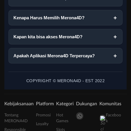
Kenapa Harus Memilih Merona4D?
Kapan kita bisa akses Merona4D?
Apakah Aplikasi Merona4D Terpercaya?
COPYRIGHT © MERONA4D - EST 2022
Kebijaksanaan
Platform
Kategori
Dukungan
Komunitas
Tentang
Promosi
Hot
Faceboo
MERONA4D
Games
k
Loyalty
Responsible
Slots