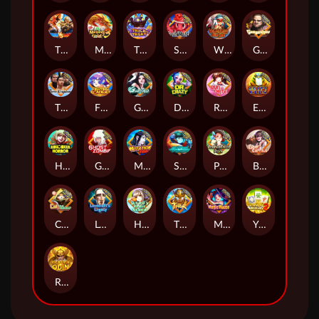
Thor vs Loki
Mahjong Gold 3
TRICK OR TREAT
Sushi Match
Wilderness Hunting
Gaogashou
Three Kingdoms
Fighting Academy
Gumiho
DR. Crazy
Run Date
Egypt Gods
Halloween Horror
Ghost Zombie
Mutation fish
Star Cruise
Prehistoric Park
Beer Carnival
Cat VS Mouse
Lovecraft's Legacy
Happy Fruit Stand
THOR
Magic House
Yuanbao Mahjong2
Ragnarok Odin