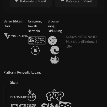
Rata-rata 3 Menit
Rata-rata 5 Menit
Bersertifikasi
Tanggung
Browser
Dari
Jawab
Yang
Bermain
Didukung
©2026 MERONA4D.
Hak cipta dilindungi |
18+
Platform Penyedia Layanan
Slots