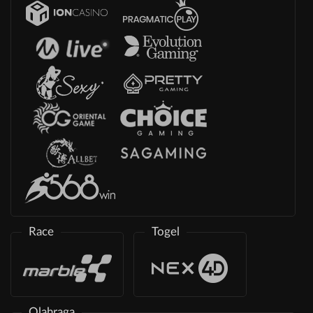
Race
Togel
Olahraga