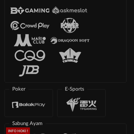
Poker
E-Sports
Sabung Ayam
INFO HOKI !