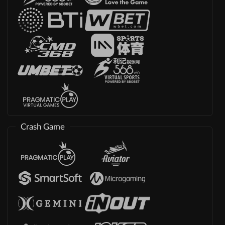
Crash Game