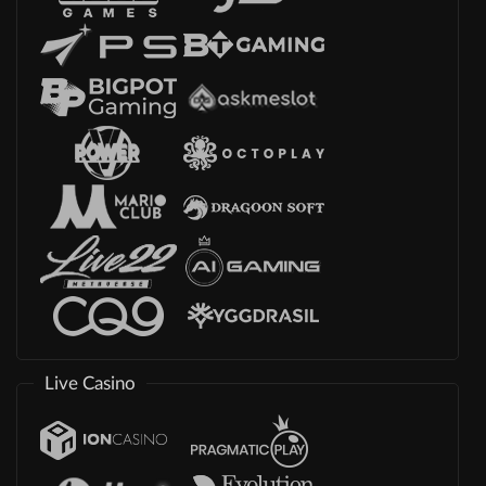
Live Casino