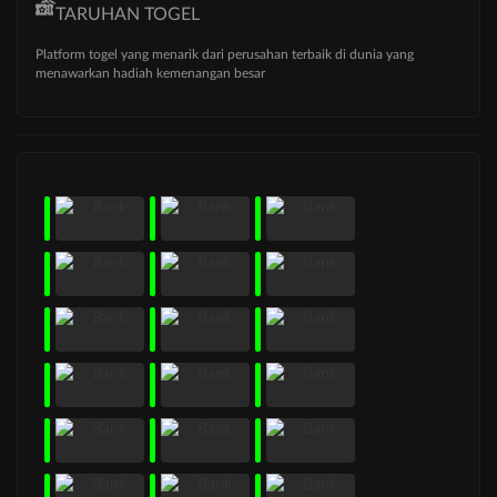
TARUHAN TOGEL
Platform togel yang menarik dari perusahan terbaik di dunia yang
menawarkan hadiah kemenangan besar