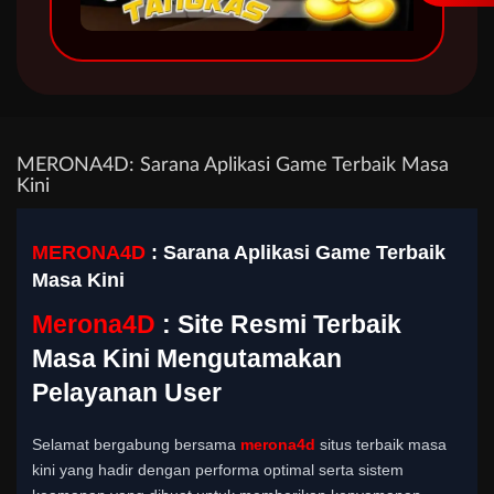
MERONA4D: Sarana Aplikasi Game Terbaik Masa
Kini
MERONA4D
: Sarana Aplikasi Game Terbaik
Masa Kini
Merona4D
: Site Resmi Terbaik
Masa Kini Mengutamakan
Pelayanan User
Selamat bergabung bersama
merona4d
situs terbaik masa
kini yang hadir dengan performa optimal serta sistem