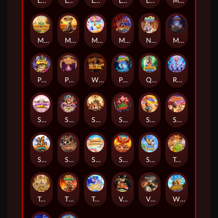
Las Vegas Party
Legend of the White and Green Snake
Lion Dance Fortune
Lucky Zhu
Lulu's Enchanted Forest
Mahjong Fortune
Mayan Gold Hunt
Mega Wild Safari
Mochi Mochi
Muay Thai Arena
Nomikai Fever
Mysteries of Pandora
Pawsome Xmas
Persian Gems
Wild West Saloon
Pumpkin Night
Queen of Aztec
Rave On
Sakura Neko
Samba Fiesta
SanGuo - The Brotherhood
Sexy Christmas Sirens
Spirits Fiesta
Spring Harvest
Stallion Princess
Steampunk Reloaded
Surgary bonanza
Super Phoenix
Surf Monkey
Taco Truck Delight
Temple of Gods
TNT Fiesta
Tower of Riches
Vault of Riches
Viking Valor
Wild Fish Hunter