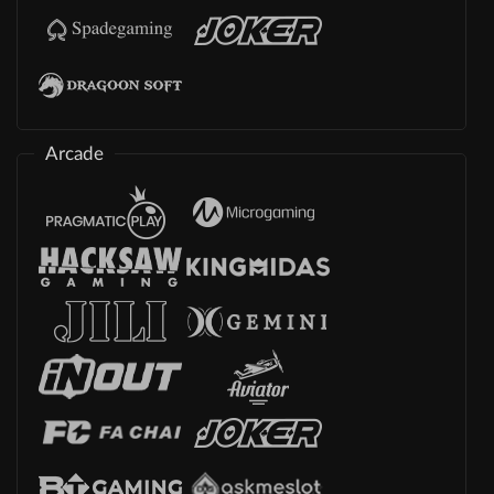
Arcade