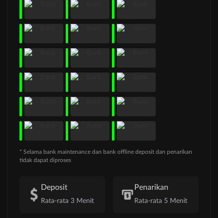
* Selama bank maintenance dan bank offline deposit dan penarikan
tidak dapat diproses
Deposit
Penarikan
Rata-rata 3 Menit
Rata-rata 5 Menit