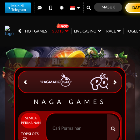
Main di
MASUK
DAF
Telegram
IDR
12,698,461,
HOT GAMES
SLOTS
LIVE CASINO
RACE
TOGEL
NAGA GAMES
SEMUA
PERMAINAN
TOP
SLOTS
20