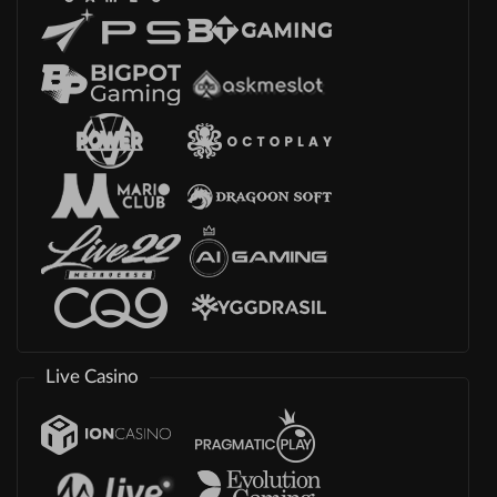
Live Casino