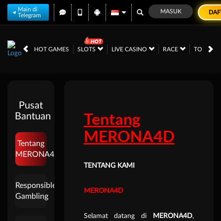
Main di
MASUK
DAF
Telegram
HOT GAMES
SLOTS
LIVE CASINO
RACE
TOGEL
Pusat
Tentang
Bantuan
MERONA4D
Tentang
MERONA4D
TENTANG KAMI
Responsible
MERONA4D
Gambling
Selamat datang di
MERONA4D
,