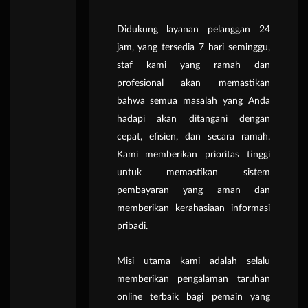
Didukung layanan pelanggan 24
jam, yang tersedia 7 hari seminggu,
staf kami yang ramah dan
profesional akan memastikan
bahwa semua masalah yang Anda
hadapi akan ditangani dengan
cepat, efisien, dan secara ramah.
Kami memberikan prioritas tinggi
untuk memastikan sistem
pembayaran yang aman dan
memberikan kerahasiaan informasi
pribadi.
Misi utama kami adalah selalu
memberikan pengalaman taruhan
online terbaik bagi pemain yang