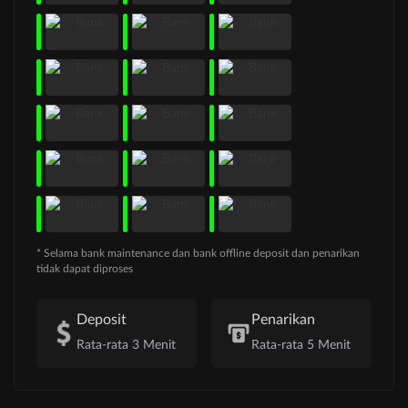
* Selama bank maintenance dan bank offline deposit dan penarikan
tidak dapat diproses
Deposit
Penarikan
Rata-rata 3 Menit
Rata-rata 5 Menit