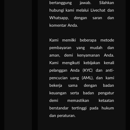
bertanggung jawab. Silahkan
hubungi kami melalui Livechat dan
Whatsapp, dengan saran dan
komentar Anda.
Kami memilki beberapa metode
pembayaran yang mudah dan
aman, demi kenyamanan Anda.
Kami mengikuti kebijakan kenali
pelanggan Anda (KYC) dan anti-
pencucian uang (AML), dan kami
bekerja sama dengan badan
keuangan serta badan pengatur
demi memastikan ketaatan
berstandar tertinggi pada hukum
dan peraturan.