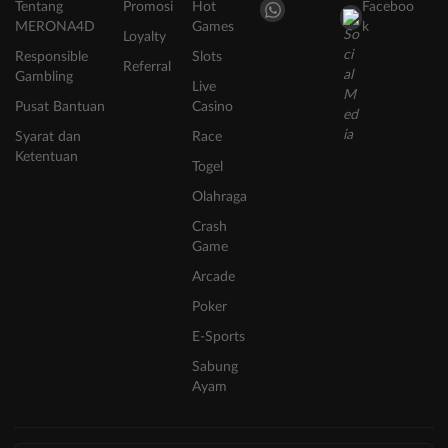
Tentang
Promosi
Hot
Faceboo
MERONA4D
Games
k
Loyalty
Responsible
Slots
Referral
Gambling
Live
Pusat Bantuan
Casino
Syarat dan
Race
Ketentuan
Togel
Olahraga
Crash
Game
Arcade
Poker
E-Sports
Sabung
Ayam