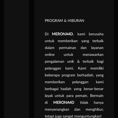
PROGRAM & HIBURAN
Di
MERONA4D
, kami berusaha
untuk memberikan yang terbaik
dalam permainan dan layanan
online untuk menawarkan
pengalaman unik & terbaik bagi
pelanggan kami. Kami memiliki
beberapa program berhadiah, yang
memberikan pelanggan kami
berbagai hadiah yang benar-benar
layak untuk para pemain. Bermain
di
MERONA4D
tidak hanya
menyenangkan dan menghibur,
tetapi juga sangat menguntungkan!