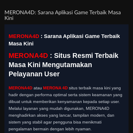
MERONA4D: Sarana Aplikasi Game Terbaik Masa
Kini
MERONA4D
: Sarana Aplikasi Game Terbaik
Masa Kini
MERONA4D
: Situs Resmi Terbaik
Masa Kini Mengutamakan
Pelayanan User
MERONA4D
atau
MERONA 4D
situs terbaik masa kini yang
hadir dengan performa optimal serta sistem keamanan yang
dibuat untuk memberikan kenyamanan kepada setiap user.
Melalui layanan yang mudah digunakan, MERONA4D
menghadirkan akses yang lancar, tampilan modern, dan
sistem yang stabil agar pengguna bisa menikmati
pengalaman bermain dengan lebih nyaman.