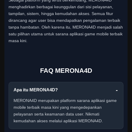
Sebagai platform yang terus berkembang, MERONA4D
menghadirkan berbagai keunggulan dari sisi pelayanan,
tampilan, sistem, hingga kemudahan akses. Semua fitur
dirancang agar user bisa mendapatkan pengalaman terbaik
tanpa hambatan. Oleh karena itu, MERONA4D menjadi salah
satu pilihan utama untuk sarana aplikasi game mobile terbaik
masa kini.
FAQ MERONA4D
Apa itu MERONA4D?
MERONA4D merupakan platform sarana aplikasi game
mobile terbaik masa kini yang mengedepankan
pelayanan serta keamanan data user. Nikmati
kemudahan akses melalui aplikasi MERONA4D.