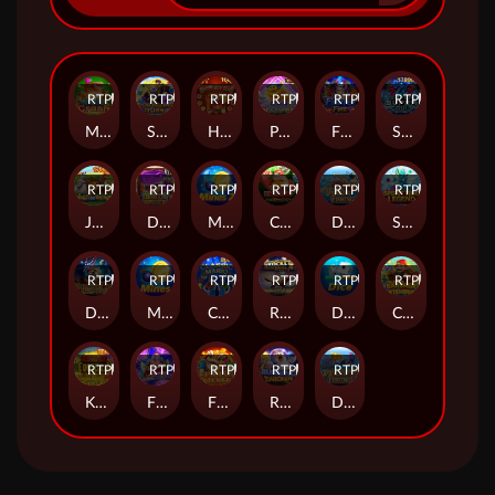
RTP
90%
RTP
98%
RTP
86%
RTP
86%
RTP
79%
RTP
80%
Mole Crash
Shade Dragons Fishing
Happy New Year
Piggy Bank TapTap
Fighter Fire
Super Super Fruit
RTP
88%
RTP
97%
RTP
81%
RTP
89%
RTP
86%
RTP
81%
Jogo Do Bicho
Dragon Master
Mines 2
Crazy King Kong
Dragon Fishing
Spirit Tide Legend
RTP
98%
RTP
90%
RTP
95%
RTP
94%
RTP
95%
RTP
96%
Dragon of Demons
Mines
Classic Mario
Rocket Derby
Dice
Cai Shen Fishing
RTP
84%
RTP
79%
RTP
98%
RTP
95%
RTP
91%
King Of Football
Fishing Disco
Fishing YiLuFa
Running Chicken
Dragon Fishing II