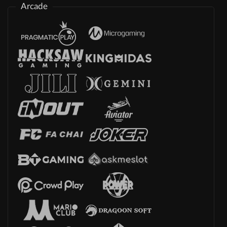
Arcade