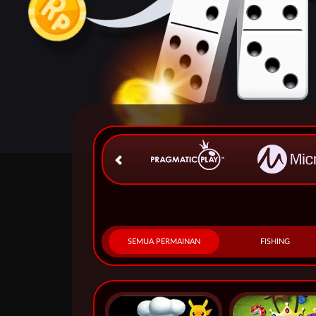
SEMUA PERMAINAN
FISHING