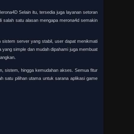
erona4D Selain itu, tersedia juga layanan setoran
di salah satu alasan mengapa merona4d semakin
sistem server yang stabil, user dapat menikmati
muka yang simple dan mudah dipahami juga membuat
nangkan.
n, sistem, hingga kemudahan akses. Semua fitur
h satu pilihan utama untuk sarana aplikasi game