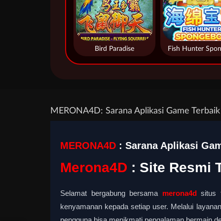
Bird Paradise
MERONA4D: Sarana Aplikasi Game Terbaik
MERONA4D
: Sarana Aplikasi Ga
Merona4D
: Site Resmi
Selamat bergabung bersama
merona4d
situs
kenyamanan kepada setiap user. Melalui layana
pengguna bisa menikmati pengalaman bermain de