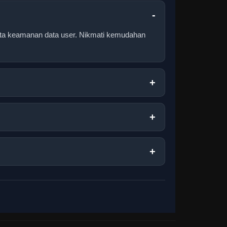
rta keamanan data user. Nikmati kemudahan