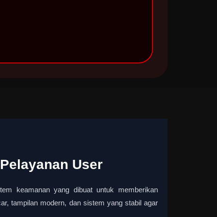
 Pelayanan User
sistem keamanan yang dibuat untuk memberikan
, tampilan modern, dan sistem yang stabil agar