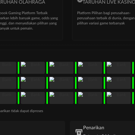
ARUHAN OLAHRAGA
TARUHAN LIVE KASIN
book Gaming Platform Terbaik
Platform Pilihan bagi perusahaan-
rkan lebih banyak game, odds yang
perusahaan terbaik di dunia, dengan
tinggi, dan menyediakan pilihan yang
pilihan variasi game terbanyak
banyak untuk pemain.
arikan tidak dapat diproses
Penarikan