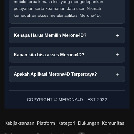
mobile terbaik masa kini yang mengedepankan
pelayanan serta keamanan data user. Nikmati
kemudahan akses melalui aplikasi Merona4D.
Kenapa Harus Memilih Merona4D?
Kapan kita bisa akses Merona4D?
Apakah Aplikasi Merona4D Terpercaya?
COPYRIGHT © MERONA4D - EST 2022
Kebijaksanaan
Platform
Kategori
Dukungan
Komunitas