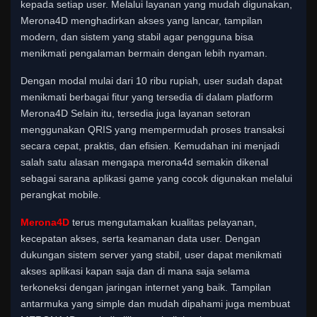
kepada setiap user. Melalui layanan yang mudah digunakan,
Merona4D menghadirkan akses yang lancar, tampilan
modern, dan sistem yang stabil agar pengguna bisa
menikmati pengalaman bermain dengan lebih nyaman.
Dengan modal mulai dari 10 ribu rupiah, user sudah dapat
menikmati berbagai fitur yang tersedia di dalam platform
Merona4D Selain itu, tersedia juga layanan setoran
menggunakan QRIS yang mempermudah proses transaksi
secara cepat, praktis, dan efisien. Kemudahan ini menjadi
salah satu alasan mengapa merona4d semakin dikenal
sebagai sarana aplikasi game yang cocok digunakan melalui
perangkat mobile.
Merona4D
terus mengutamakan kualitas pelayanan,
kecepatan akses, serta keamanan data user. Dengan
dukungan sistem server yang stabil, user dapat menikmati
akses aplikasi kapan saja dan di mana saja selama
terkoneksi dengan jaringan internet yang baik. Tampilan
antarmuka yang simple dan mudah dipahami juga membuat