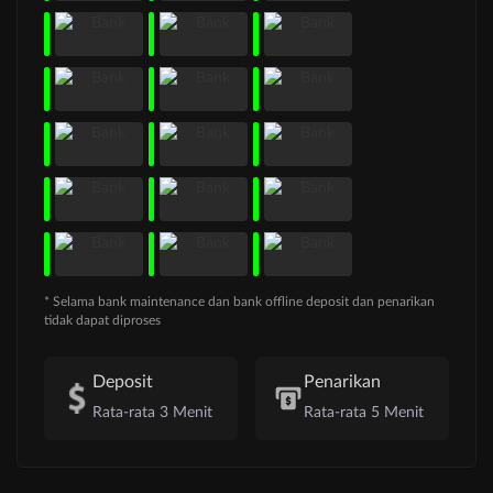
* Selama bank maintenance dan bank offline deposit dan penarikan
tidak dapat diproses
Deposit
Penarikan
Rata-rata 3 Menit
Rata-rata 5 Menit