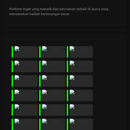
Platform togel yang menarik dari perusahan terbaik di dunia yang
menawarkan hadiah kemenangan besar