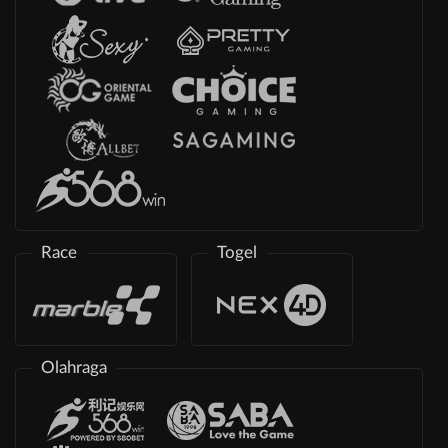
Race
Togel
Olahraga