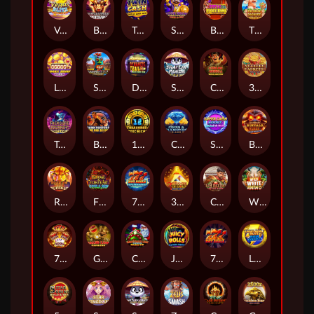
Vegas Blitz: Hold & Win
Buffalo Smash: Supercharged
Twin Cash: Hold & Win
Super Grand Link Express: Hold & Win
Break the Piggy Bank
The Great Jackpot Expedition
Lucky Seven Spin
Savanna Gold: Coin of the Wild
Dynamite Trail: Hold & Win
Shaolin Panda: Hold & Win
Cash On Wheels: Hold & Win
3 Golden Baskets: Treasure Tides
Treasure Journey: Genie`s Gold
Bank Busters: The Big Score
12 Treasures: Aztec Riches
Coins & Diamonds: Hold & Win
Super Cash Boost: Hold & Win
Buffalo Blaze: Wild Wealth
Roaming Wild Buffalo
Flame & Fortune: Hold & Win
777 Hot Reels: Supercharged
3 Pyramids of Gold: Hold & Win
Cash Maximus: Battle Arena
Wild White Rhino
777 Streak
Grand link express Hold and win
Christmas Link Express: Hold & Win
Juicy rolls : feature Frenzy
777 Hot Reels
Lightning Blitz: Chain Collect