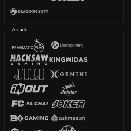
Arcade