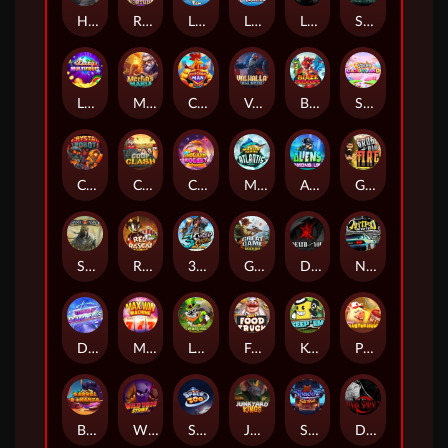
Hand of Anubis
Rise of Fortuna
LE FOOTBALL FAN
LE HOOLIGAN
Life and Death
Shadow Treasure
Lucky Multifruit
Merlin's Mania
Chicken Man
Valhalla: Wild Winter
Blaze Buddies
Sticky Candyland
Crystal Robot
Coop Clash
Chocolate Rocket
Marlin Masters Atlantis
Aliens Among Us
Grug Make Fire
Sand and Ashes
Red Rascal™
3 Cursed Chests™
Great Game Rockies
Death Becomes You
Nitro Nights
Dandy Diamonds
Max Win Machine
Le Prechaun
Fred's Food Truck
Keep 'em
Piggy Cluster Hunt
Barrel Bonanza
Wild Dojo Strike
Space Zoo
Junkyard Kings
Shadow Strike
Dark Spiral