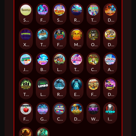
Stick'em
Feel The Beat
Snow Slingers
Rocket Reels
Twisted Lab
Dragon’s Domain
Xpander
Time Spinners
Fire My Laser
Mighty Masks
Outlasw Inc
Donut Division
Joker Bombs
BOUNCY BOMBS
Le Viking
Tasty Treats
Cash Quest
Alpha Eagle
The Bowery Boys
Limbo
Rise of Ymir
Evil Eyes
Frank's Farm
DONNY DOUGH
Frutz
Gronk's Gems
Cubes
Dawn of Kings
Wings of Horus
ITERO