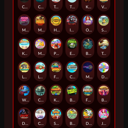
Chaos Crew
Cubes 2
Tai The Toad
The Respinners
Klowns
Vending Machine
Mystery Motel
Mayan Stackways
Harvest Wilds
Immortal Desire
Orb of Destiny
Stack'em
Keep 'em Cool
Magic Piggy
Pug Life
Eye of the Panda
Beast Below
Temple of Torment
Le Pharaoh
Let It Snow
Fear the Dark
Cash Compass
Miami Multiplier
Double Rainbow
Warrior Ways
Cursed Seas
King Carrot
Break Bones
Forest Fortune
Buffalo Stack'n'Sync
Dark Summoning
Cloud Princess
Shaolin Master
Book of Time
Drop'em
Jelly Slice