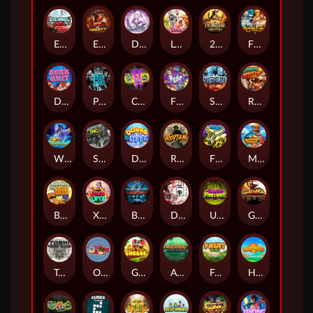
Eternal Duel
EPIC BULLETS & BOUNTY
Dusk Princess
Le Bunny
2 Wild 2 Die
Fist Of Destruction
Dork Unit
Pray for Three
Chaos Crew 2
Fighter Pit
Stormforged
Rusty & Curly
Wishbringer
Slayers Inc
Dorks of The Deep
Rotten
FRKN Bananas
Marlin Master
Benny The Beer
Xmas Drop
Bloodthirst
Densho
Undead Fortune
Gladiator Legends
Toshi Video Club
OmNom
Get The Cheese
Aztec Twist
Fruit Duel
Hop'n'Pop