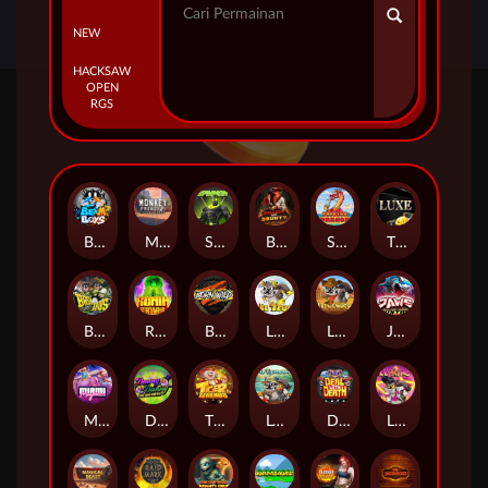
NEW
HACKSAW
OPEN
RGS
Beam Boys
Monkey Frenzy 2: Boss is Here!
Spinman
BULLETS AND BOUNTY
SMOKING DRAGON
The Luxe
BASH BROS
Ronin Stackways
Born Wild
LE ZEUS
LE COWBOY
JAWS OF JUSTICE
MIAMI MAYHEM
DONNY AND DANNY
TIGER LEGENDS
Le Fisherman
DEAL WITH DEATH
LE KING