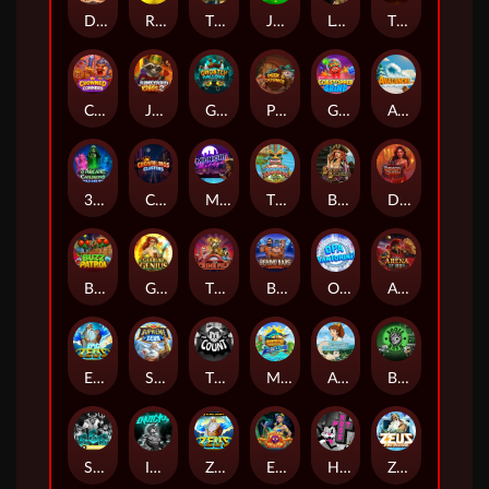
Darkside Prairie: Magical Beast
Raidmark
The Lost Book of Mummy’s Curse
Jumpasaurs
Leatherheads
The Jack & Rose
Crowned Corners
Junkyard Kings 2
Ghostly Hallows
Peek & Pounce
Gobstopper Grind
Avalanche
3 Arcane Cauldrons
Crownlings Clusters
Midnight Mirage
Tikitopia BoosterBelt
Bonnie's Buccaneers
Demon Queen
Buzz Patrol
Gearlab Genius
The Crime File
Behind Bars: Masterplan
Opa Santorini!
Arena of Iron
Epic Ze Zeus
Supreme Zeus
THE COUNT
MARLIN MASTERS: THE BIG HAUL
Aiko and the Wind Spirit
Booze Bash
SixSixSix
Invictus
Ze Zeus
Eye of Medusa
Hot Ross
Zeus Ze Zecond