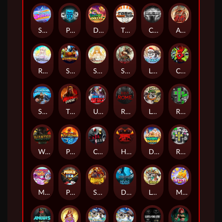
Superstar Sevens
PRAY FOR SIX
Danny Dollar
TOSHI WAYS CLUB
CIRCLE OF LIFE
ARMY OF ARES
RAINBOW PRINCESS
STEAMRUNNERS
SUN PRINCESS
SPEAR OF ATHENA
LE SANTA
CHAOS CREW 3
STORMBORN
THE WILDWOOD CURSE
Ultimate Slot of America
Reign of Rome
Le Bandit
Rad Maxx
Wanted Dead or a Wild
Phoenix
Cash Crew
Hounds Of Hell
Divine Drop
RIP City
Munchy Milo
Power of 10
Strength Of Hercules
Dynasty of Death
Le Digger
Magic Piggy OG