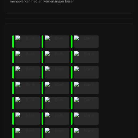
menawarkan hadiah kemenangan besar