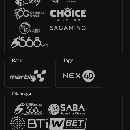
Race
Togel
Olahraga