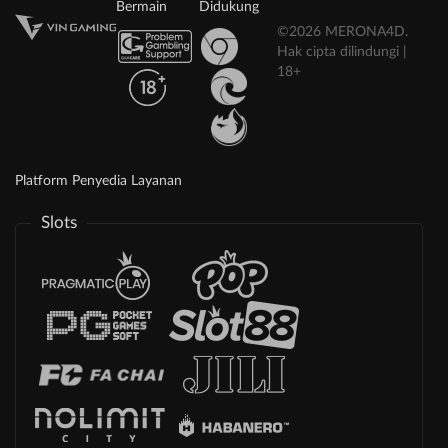
Bermain
Didukung
©2026 MERONA4D.
Hak cipta dilindungi |
18+
Platform Penyedia Layanan
Slots