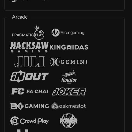
Arcade