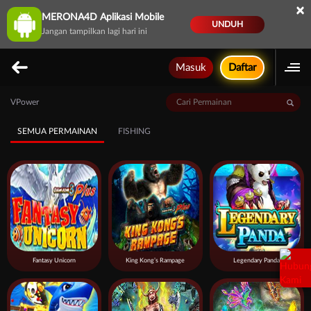
×
MERONA4D Aplikasi Mobile
UNDUH
Jangan tampilkan lagi hari ini
Masuk
Daftar
VPower
SEMUA PERMAINAN
FISHING
Fantasy Unicorn
King Kong’s Rampage
Legendary Panda