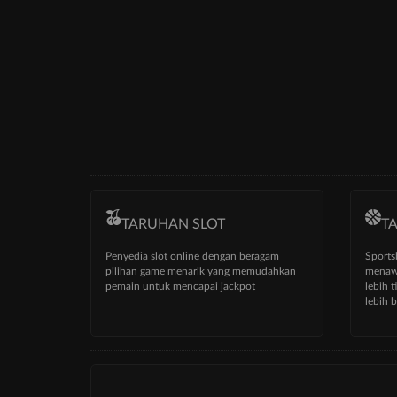
TARUHAN SLOT
T
Penyedia slot online dengan beragam
Sports
pilihan game menarik yang memudahkan
menawa
pemain untuk mencapai jackpot
lebih 
lebih 