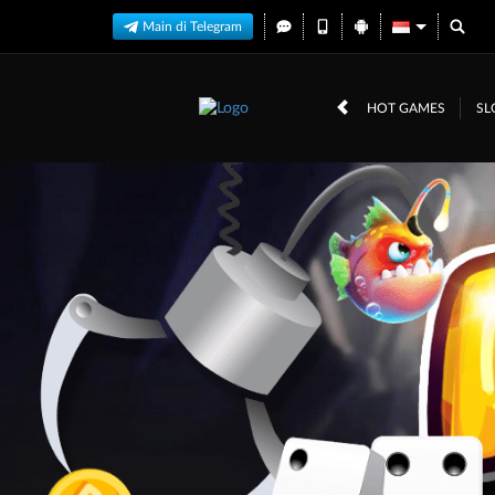
Main di Telegram
HOT GAMES
SL