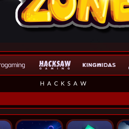
HACKSAW