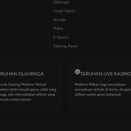
Olahraga
Crash Game
Arcade
Poker
E-Sports
Sabung Ayam
ARUHAN OLAHRAGA
TARUHAN LIVE KASIN
book Gaming Platform Terbaik
Platform Pilihan bagi perusahaan-
rkan lebih banyak game, odds yang
perusahaan terbaik di dunia, dengan
tinggi, dan menyediakan pilihan yang
pilihan variasi game terbanyak
banyak untuk pemain.