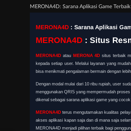
MERONA4D: Sarana Aplikasi Game Terbaik
MERONA4D
: Sarana Aplikasi Ga
MERONA4D
: Situs Re
MERONA4D
atau
MERONA 4D
situs terbaik
kepada setiap user. Melalui layanan yang muda
bisa menikmati pengalaman bermain dengan lebi
Dengan modal mulai dari 10 ribu rupiah, user sud
menggunakan QRIS yang mempermudah proses tra
dikenal sebagai sarana aplikasi game yang cocok
MERONA4D
terus mengutamakan kualitas pelay
akses aplikasi kapan saja dan di mana saja sela
MERONA4D menjadi pilihan terbaik bagi penggu