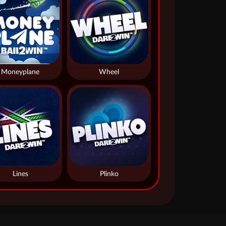
Moneyplane
Wheel
Lines
Plinko