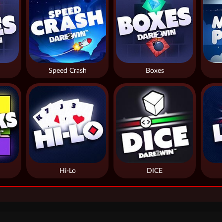
Speed Crash
Boxes
Hi-Lo
DICE