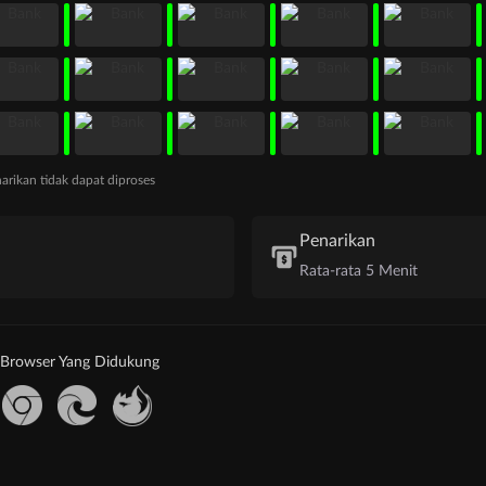
arikan tidak dapat diproses
Penarikan
Rata-rata 5 Menit
Browser Yang Didukung