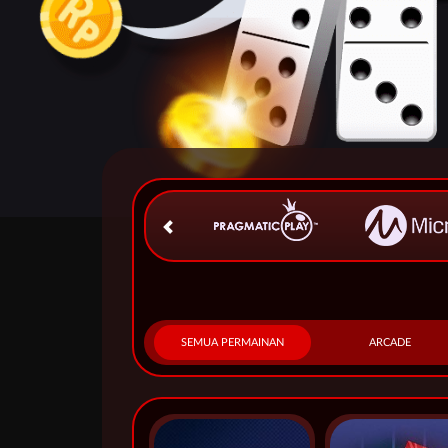
SEMUA PERMAINAN
ARCADE