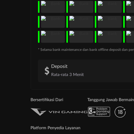
* Selama bank maintenance dan bank offline deposit dan pen
Deposit
Rata-rata 3 Menit
Bersertifikasi Dari
Tanggung Jawab Bermain
Platform Penyedia Layanan