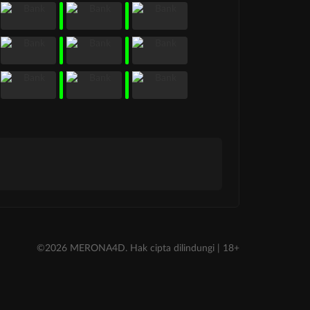
©2026 MERONA4D. Hak cipta dilindungi | 18+