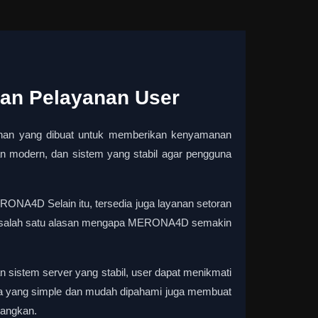
kan Pelayanan User
manan yang dibuat untuk memberikan kenyamanan
n modern, dan sistem yang stabil agar pengguna
ERONA4D Selain itu, tersedia juga layanan setoran
di salah satu alasan mengapa MERONA4D semakin
sistem server yang stabil, user dapat menikmati
muka yang simple dan mudah dipahami juga membuat
nangkan.