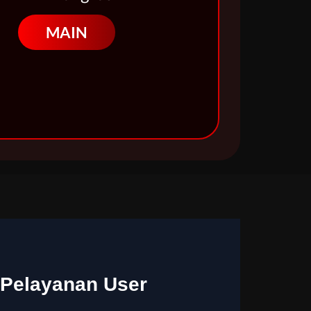
MAIN
 Pelayanan User