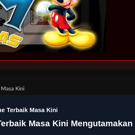
 Masa Kini
me Terbaik Masa Kini
 Terbaik Masa Kini Mengutamakan