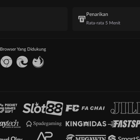
Penarikan
Rata-rata 5 Menit
Browser Yang Didukung