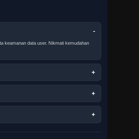
rta keamanan data user. Nikmati kemudahan