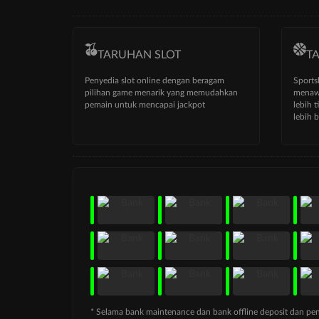
TARUHAN SLOT
T
Penyedia slot online dengan beragam
Sports
pilihan game menarik yang memudahkan
menawa
pemain untuk mencapai jackpot
lebih 
lebih 
* Selama bank maintenance dan bank offline deposit dan pen