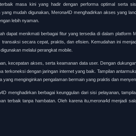
 terbaik masa kini yang hadir dengan performa optimal serta 
n yang mudah digunakan, Merona4D menghadirkan akses yang lancar
ngan lebih nyaman.
ah dapat menikmati berbagai fitur yang tersedia di dalam platform M
nsaksi secara cepat, praktis, dan efisien. Kemudahan ini menja
 digunakan melalui perangkat mobile.
an, kecepatan akses, serta keamanan data user. Dengan dukungan 
ma terkoneksi dengan jaringan internet yang baik. Tampilan antar
na yang menginginkan pengalaman bermain yang praktis dan menye
4D menghadirkan berbagai keunggulan dari sisi pelayanan, tampila
n terbaik tanpa hambatan. Oleh karena itu,merona4d menjadi sala