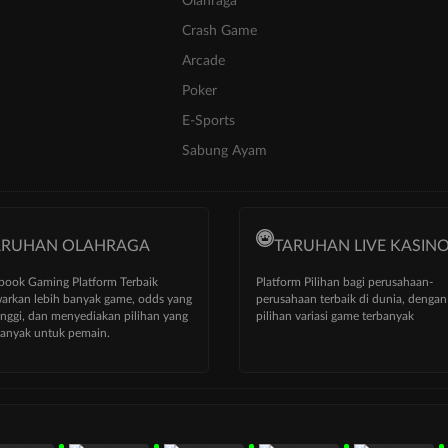
Olahraga
Crash Game
Arcade
Poker
E-Sports
Sabung Ayam
ARUHAN OLAHRAGA
TARUHAN LIVE KASIN
book Gaming Platform Terbaik
Platform Pilihan bagi perusahaan-
rkan lebih banyak game, odds yang
perusahaan terbaik di dunia, dengan
tinggi, dan menyediakan pilihan yang
pilihan variasi game terbanyak
banyak untuk pemain.