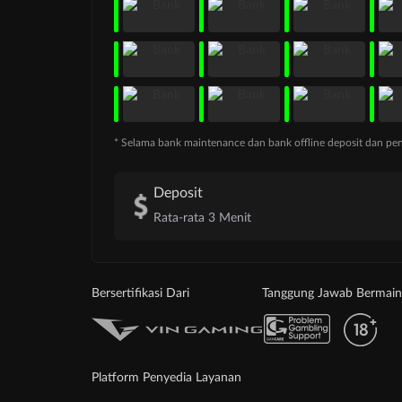
* Selama bank maintenance dan bank offline deposit dan pen
Deposit
Rata-rata 3 Menit
Bersertifikasi Dari
Tanggung Jawab Bermain
Platform Penyedia Layanan