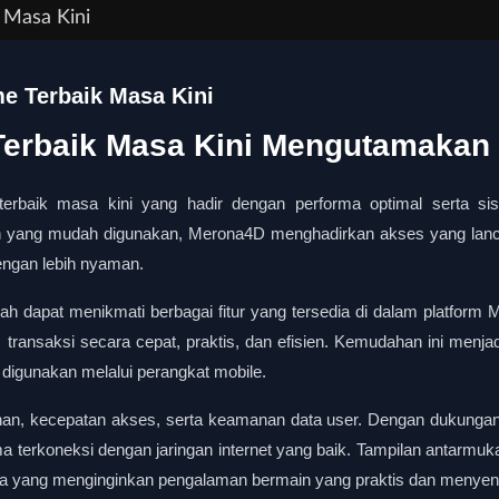
 Masa Kini
me Terbaik Masa Kini
 Terbaik Masa Kini Mengutamakan
 terbaik masa kini yang hadir dengan performa optimal serta 
n yang mudah digunakan, Merona4D menghadirkan akses yang lancar
ngan lebih nyaman.
ah dapat menikmati berbagai fitur yang tersedia di dalam platform M
nsaksi secara cepat, praktis, dan efisien. Kemudahan ini menja
 digunakan melalui perangkat mobile.
an, kecepatan akses, serta keamanan data user. Dengan dukungan 
ma terkoneksi dengan jaringan internet yang baik. Tampilan antar
na yang menginginkan pengalaman bermain yang praktis dan menye