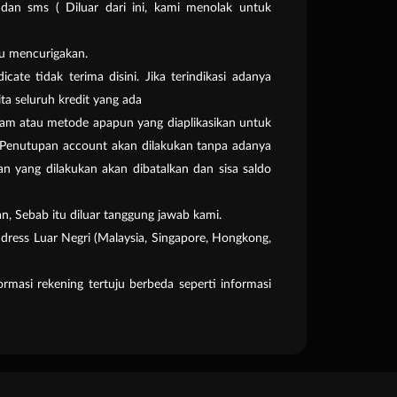
 dan sms ( Diluar dari ini, kami menolak untuk
u mencurigakan.
cate tidak terima disini. Jika terindikasi adanya
a seluruh kredit yang ada
ram atau metode apapun yang diaplikasikan untuk
. Penutupan account akan dilakukan tanpa adanya
n yang dilakukan akan dibatalkan dan sisa saldo
, Sebab itu diluar tanggung jawab kami.
ress Luar Negri (Malaysia, Singapore, Hongkong,
rmasi rekening tertuju berbeda seperti informasi