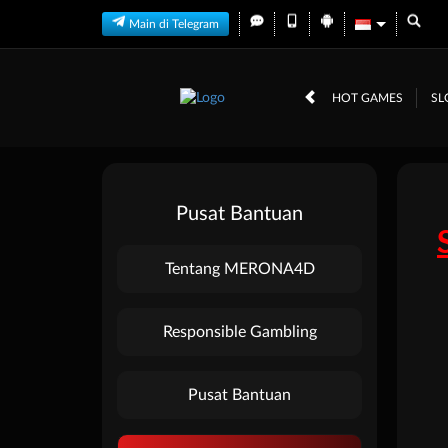
Main di Telegram
HOT GAMES
SL
Pusat Bantuan
Tentang MERONA4D
Responsible Gambling
Pusat Bantuan