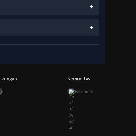
ukungan
Komunitas
Facebook