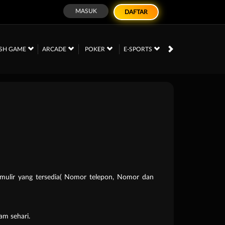
MASUK
DAFTAR
SH GAME
ARCADE
POKER
E-SPORTS
SABUNG AYAM
mulir yang tersedia( Nomor telepon, Nomor dan
am sehari.