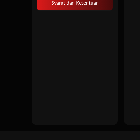
Syarat dan Ketentuan