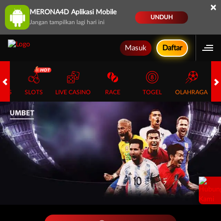
×
MERONA4D Aplikasi Mobile
UNDUH
Jangan tampilkan lagi hari ini
Masuk
Daftar
MES
SLOTS
LIVE CASINO
RACE
TOGEL
OLAHRAGA
CR