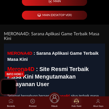
MAIN
MAIN (DESKTOP VER)
MERONA4D: Sarana Aplikasi Game Terbaik Masa
Kini
MERONA4D
: Sarana Aplikasi Game Terbaik
Masa Kini
Merona4D
: Site Resmi Terbaik
INFO HOKI !
Masa Kini Mengutamakan
Pelayanan User
Selamat bergabung bersama
merona4d
situs terbaik masa
kini yang hadir dengan performa optimal serta sistem
keamanan yang dibuat untuk memberikan kenyamanan
Beranda
Promosi
Masuk
Hub. Kami
Akun Saya