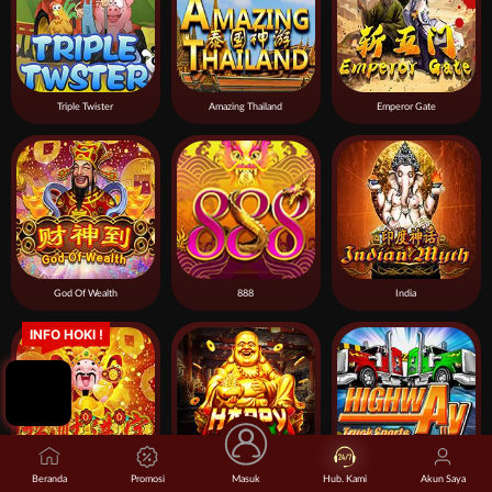
Triple Twister
Amazing Thailand
Emperor Gate
God Of Wealth
888
India
INFO HOKI !
Beranda
Promosi
Masuk
Hub. Kami
Akun Saya
Zhao Cai Jin Bao
Happy Prosperous
Highway King