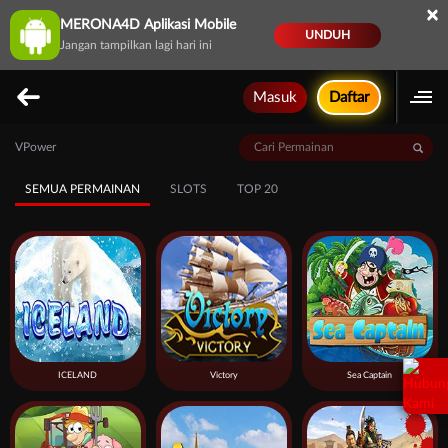
×
MERONA4D Aplikasi Mobile
UNDUH
Jangan tampilkan lagi hari ini
Masuk
Daftar
VPower
SEMUA PERMAINAN
SLOTS
TOP 20
ICELAND
Victory
Sea Captain