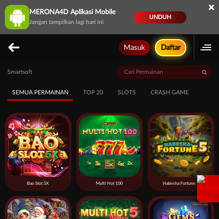
×
MERONA4D Aplikasi Mobile
UNDUH
Jangan tampilkan lagi hari ini
Masuk
Daftar
Smartsoft
SEMUA PERMAINAN
TOP 20
SLOTS
CRASH GAME
Bao Slot 5X
Multi Hot 100
Habesha Fortune 5