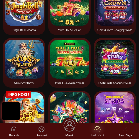
Jingle Bell Bonanza
Multi Hot 5 Deluxe
Gems Crown Charging Wilds
Coins Of Atlantis
Multi Hot 5 Super Wilds
Multi Fruits Charging Wilds
INFO HOKI !
Beranda
Promosi
Masuk
Hub. Kami
Akun Saya
Power Of Tiger
Foxy Hot 20
WildMultiStar