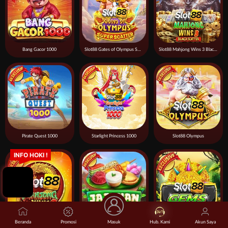
Bang Gacor 1000
Slot88 Gates of Olympus Super Scatter
Slot88 Mahjong Wins 3 Black Scatter
Pirate Quest 1000
Starlight Princess 1000
Slot88 Olympus
INFO HOKI !
Beranda
Promosi
Masuk
Hub. Kami
Akun Saya
Slot88 Mahjong Wins 2
JaJanan Pasar
Slot88 Gems