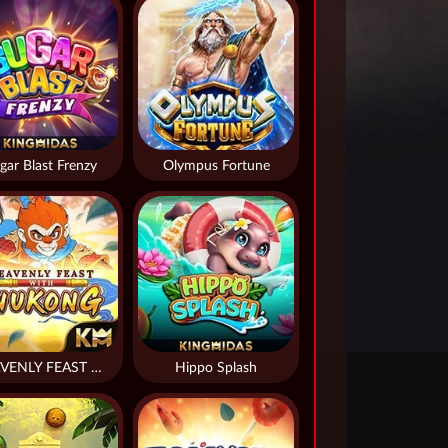
gar Blast Frenzy
Olympus Fortune
HEAVENLY FEAST WITH WUKONG
Hippo Splash