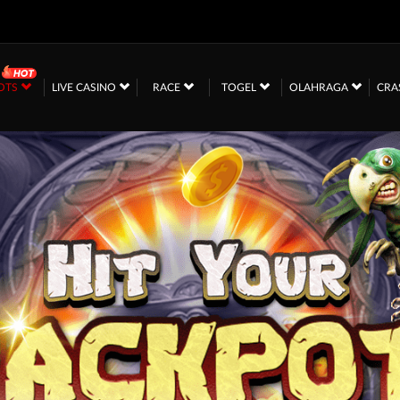
OTS
LIVE CASINO
RACE
TOGEL
OLAHRAGA
CRA