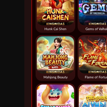
Hunk Cai Shen
Gems of Valhal
Mahjong Beauty
Flame of Fortu