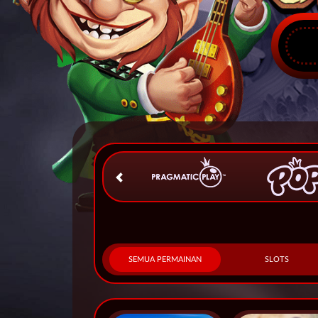
SEMUA PERMAINAN
SLOTS