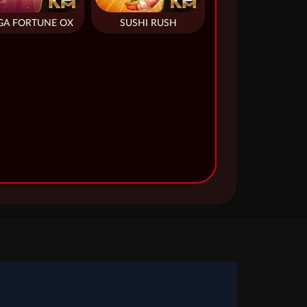
GA FORTUNE OX
SUSHI RUSH