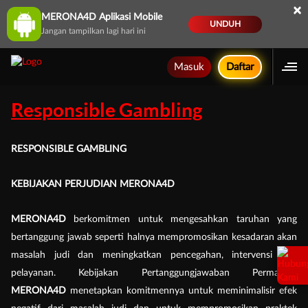
×
MERONA4D Aplikasi Mobile
UNDUH
Jangan tampilkan lagi hari ini
Masuk
Daftar
Responsible Gambling
RESPONSIBLE GAMBLING
KEBIJAKAN PERJUDIAN MERONA4D
MERONA4D
berkomitmen untuk mengesahkan taruhan yang
bertanggung jawab seperti halnya mempromosikan kesadaran akan
masalah judi dan meningkatkan pencegahan, intervensi dan
pelayanan. Kebijakan Pertanggungjawaban Permainan
MERONA4D
menetapkan komitmennya untuk meminimalisir efek