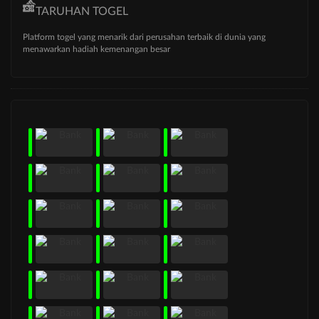
TARUHAN TOGEL
Platform togel yang menarik dari perusahan terbaik di dunia yang
menawarkan hadiah kemenangan besar