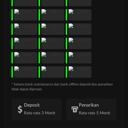
* Selama bank maintenance dan bank offline deposit dan penarikan
tidak dapat diproses
Deposit
Penarikan
Rata-rata 3 Menit
Rata-rata 5 Menit