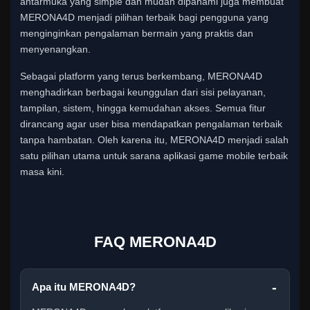
antarmuka yang simple dan mudah dipahami juga membuat
MERONA4D menjadi pilihan terbaik bagi pengguna yang
menginginkan pengalaman bermain yang praktis dan
menyenangkan.
Sebagai platform yang terus berkembang, MERONA4D
menghadirkan berbagai keunggulan dari sisi pelayanan,
tampilan, sistem, hingga kemudahan akses. Semua fitur
dirancang agar user bisa mendapatkan pengalaman terbaik
tanpa hambatan. Oleh karena itu, MERONA4D menjadi salah
satu pilihan utama untuk sarana aplikasi game mobile terbaik
masa kini.
FAQ MERONA4D
Apa itu MERONA4D?