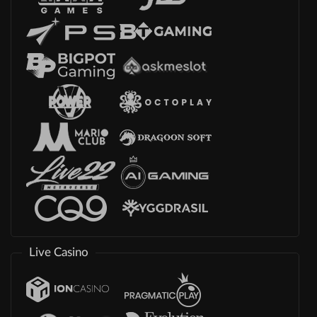
Live Casino