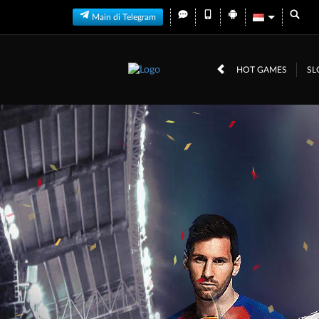
Main di Telegram
HOT GAMES
SL