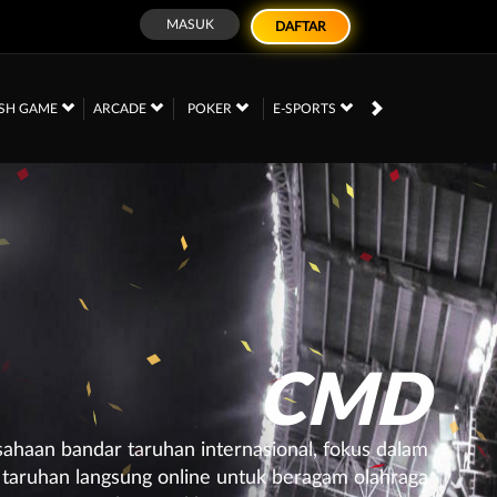
MASUK
DAFTAR
SH GAME
ARCADE
POKER
E-SPORTS
SABUNG AYAM
CMD
sahaan bandar taruhan internasional, fokus dalam
taruhan langsung online untuk beragam olahraga