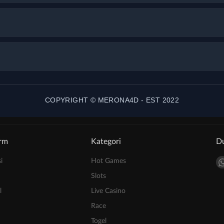
COPYRIGHT © MERONA4D - EST 2022
orm
Kategori
D
i
Hot Games
Slots
l
Live Casino
Race
Togel