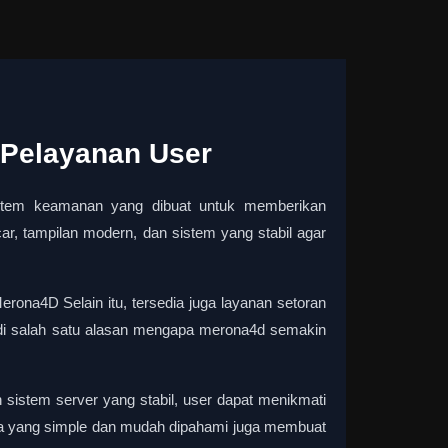
 Pelayanan User
sistem keamanan yang dibuat untuk memberikan
, tampilan modern, dan sistem yang stabil agar
erona4D Selain itu, tersedia juga layanan setoran
di salah satu alasan mengapa merona4d semakin
sistem server yang stabil, user dapat menikmati
muka yang simple dan mudah dipahami juga membuat