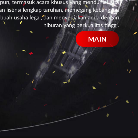
pun, termasuk acara khusus yang mendunia. Kita
an lisensi lengkap taruhan, memegang kebanggan
buah usaha legal, dan menyediakan anda dengan
hiburan yang berkualitas tinggi.
MAIN