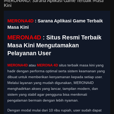
MERONA4D: Sarana Aplikasi Game Terbaik Masa
Kini
MERONA4D
: Sarana Aplikasi Game Terbaik
Masa Kini
MERONA4D
: Situs Resmi Terbaik
Masa Kini Mengutamakan
Pelayanan User
MERONA4D
atau
MERONA 4D
situs terbaik masa kini yang
hadir dengan performa optimal serta sistem keamanan yang
dibuat untuk memberikan kenyamanan kepada setiap user.
Melalui layanan yang mudah digunakan, MERONA4D
menghadirkan akses yang lancar, tampilan modern, dan
sistem yang stabil agar pengguna bisa menikmati
pengalaman bermain dengan lebih nyaman.
Dengan modal mulai dari 10 ribu rupiah, user sudah dapat