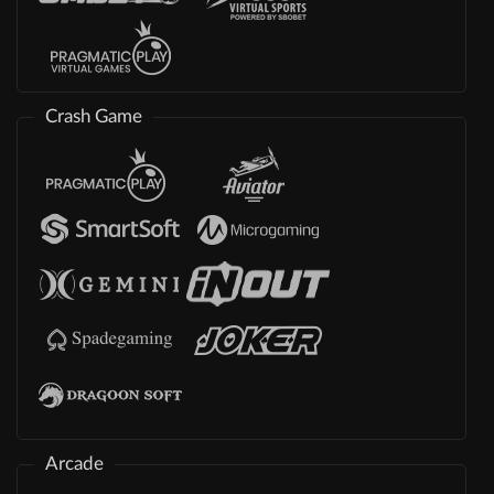
Crash Game
Arcade