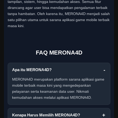
tampilan, sistem, hingga kemudahan akses. Semua fitur
dirancang agar user bisa mendapatkan pengalaman terbaik
tanpa hambatan. Oleh karena itu, MERONA4D menjadi salah
satu pilihan utama untuk sarana aplikasi game mobile terbaik
masa kini.
FAQ MERONA4D
Apa itu MERONA4D?
MERONA4D merupakan platform sarana aplikasi game
mobile terbaik masa kini yang mengedepankan
pelayanan serta keamanan data user. Nikmati
kemudahan akses melalui aplikasi MERONA4D.
Kenapa Harus Memilih MERONA4D?