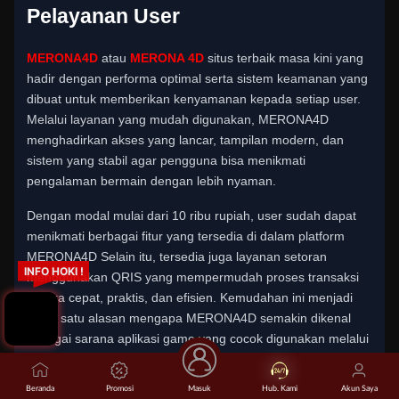
Pelayanan User
MERONA4D
atau
MERONA 4D
situs terbaik masa kini yang
hadir dengan performa optimal serta sistem keamanan yang
dibuat untuk memberikan kenyamanan kepada setiap user.
Melalui layanan yang mudah digunakan, MERONA4D
menghadirkan akses yang lancar, tampilan modern, dan
sistem yang stabil agar pengguna bisa menikmati
pengalaman bermain dengan lebih nyaman.
Dengan modal mulai dari 10 ribu rupiah, user sudah dapat
menikmati berbagai fitur yang tersedia di dalam platform
MERONA4D Selain itu, tersedia juga layanan setoran
INFO HOKI !
menggunakan QRIS yang mempermudah proses transaksi
secara cepat, praktis, dan efisien. Kemudahan ini menjadi
salah satu alasan mengapa MERONA4D semakin dikenal
sebagai sarana aplikasi game yang cocok digunakan melalui
perangkat mobile.
Beranda
Promosi
Masuk
Hub. Kami
Akun Saya
MERONA4D
terus mengutamakan kualitas pelayanan,