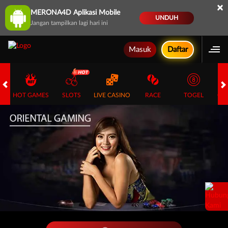
×
MERONA4D Aplikasi Mobile
UNDUH
Jangan tampilkan lagi hari ini
Masuk
Daftar
HOT GAMES
SLOTS
LIVE CASINO
RACE
TOGEL
OL