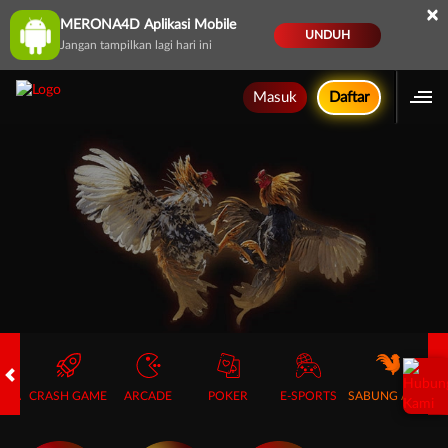
×
MERONA4D Aplikasi Mobile
UNDUH
Jangan tampilkan lagi hari ini
Masuk
Daftar
AGA
CRASH GAME
ARCADE
POKER
E-SPORTS
SABUNG AYAM