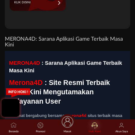
KLIK DISINI
MERONA4D: Sarana Aplikasi Game Terbaik Masa
Kini
MERONA4D
: Sarana Aplikasi Game Terbaik
Masa Kini
Merona4D
: Site Resmi Terbaik
Masa Kini Mengutamakan
INFO HOKI !
Pelayanan User
Selamat bergabung bersama
merona4d
situs terbaik masa
kini yang hadir dengan performa optimal serta sistem
keamanan yang dibuat untuk memberikan kenyamanan
Beranda
Promosi
Masuk
Hub. Kami
Akun Saya