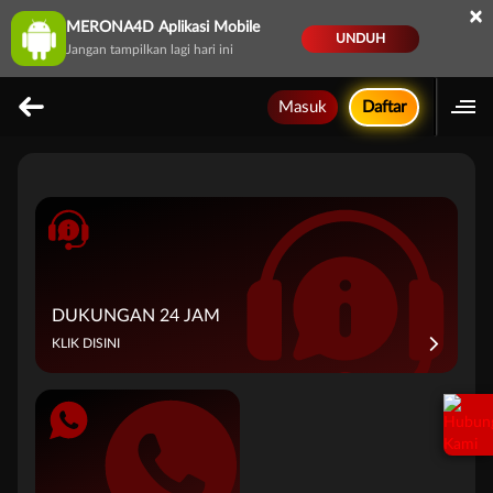
×
MERONA4D Aplikasi Mobile
UNDUH
Jangan tampilkan lagi hari ini
Masuk
Daftar
DUKUNGAN 24 JAM
KLIK DISINI