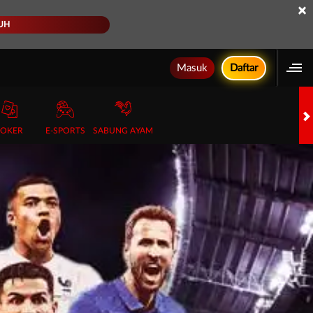
×
UH
Masuk
Daftar
POKER
E-SPORTS
SABUNG AYAM