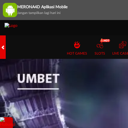
MERONA4D Aplikasi Mobile
Jangan tampilkan lagi hari ini
HOT GAMES
SLOTS
LIVE CAS