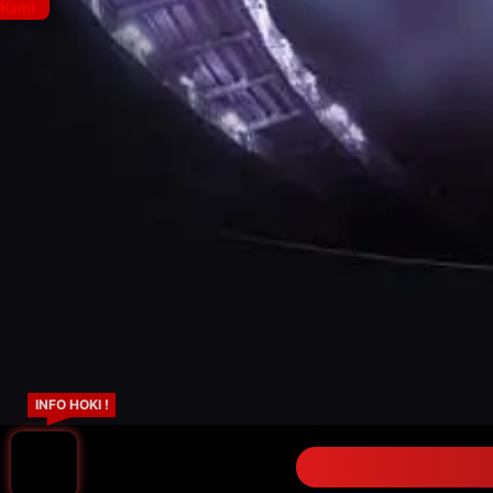
INFO HOKI !