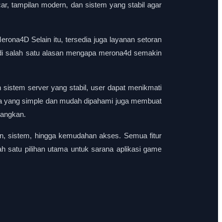
, tampilan modern, dan sistem yang stabil agar
erona4D Selain itu, tersedia juga layanan setoran
di salah satu alasan mengapa merona4d semakin
sistem server yang stabil, user dapat menikmati
muka yang simple dan mudah dipahami juga membuat
nangkan.
n, sistem, hingga kemudahan akses. Semua fitur
h satu pilihan utama untuk sarana aplikasi game