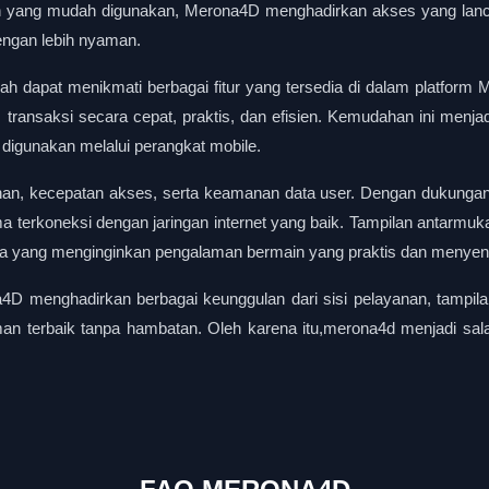
n yang mudah digunakan, Merona4D menghadirkan akses yang lancar
ngan lebih nyaman.
ah dapat menikmati berbagai fitur yang tersedia di dalam platform M
nsaksi secara cepat, praktis, dan efisien. Kemudahan ini menja
 digunakan melalui perangkat mobile.
an, kecepatan akses, serta keamanan data user. Dengan dukungan 
ma terkoneksi dengan jaringan internet yang baik. Tampilan antar
na yang menginginkan pengalaman bermain yang praktis dan menye
4D menghadirkan berbagai keunggulan dari sisi pelayanan, tampila
n terbaik tanpa hambatan. Oleh karena itu,merona4d menjadi sala