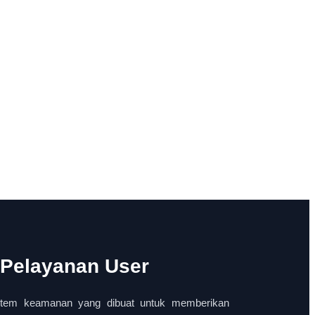
 Pelayanan User
sistem keamanan yang dibuat untuk memberikan