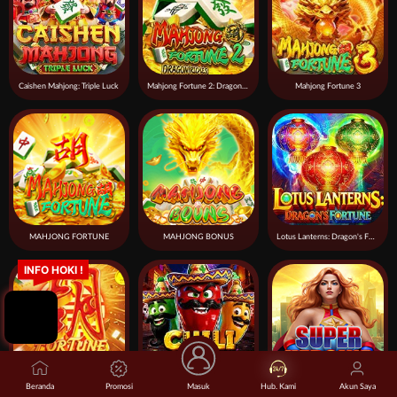
Caishen Mahjong: Triple Luck
Mahjong Fortune 2: Dragon Riches
Mahjong Fortune 3
MAHJONG FORTUNE
MAHJONG BONUS
Lotus Lanterns: Dragon's Fortune
INFO HOKI !
Beranda
Promosi
Masuk
Hub. Kami
Akun Saya
Fortune Mahjong
Chili Chili Hot
SUPER HEROINE