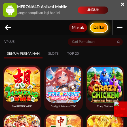
×
MERONA4D Aplikasi Mobile
UNDUH
Jangan tampilkan lagi hari ini
Masuk
Daftar
VPLUS
SEMUA PERMAINAN
SLOTS
TOP 20
MAHJONG WINS
Starlight Princess 2000
Crazy Chicken