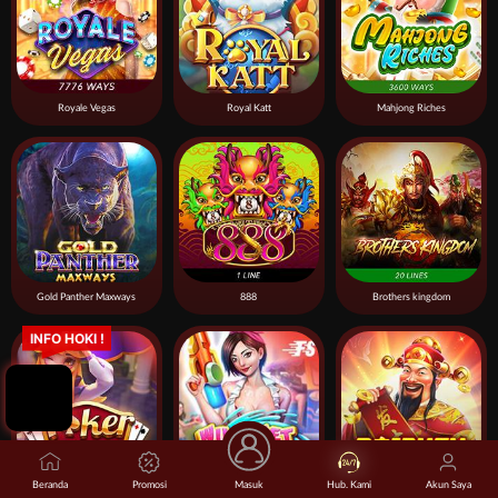
Royale Vegas
Royal Katt
Mahjong Riches
Gold Panther Maxways
888
Brothers kingdom
INFO HOKI !
Beranda
Promosi
Masuk
Hub. Kami
Akun Saya
Poker Ways
Wild Wet Win
Caishen