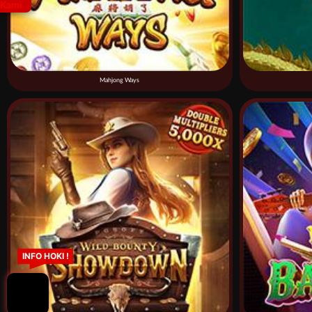
Mahjong Ways
INFO HOKI !