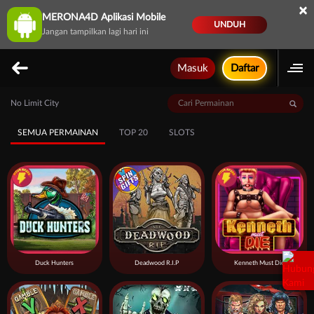
×
MERONA4D Aplikasi Mobile
UNDUH
Jangan tampilkan lagi hari ini
Masuk
Daftar
No Limit City
SEMUA PERMAINAN
TOP 20
SLOTS
Duck Hunters
Deadwood R.I.P
Kenneth Must Die