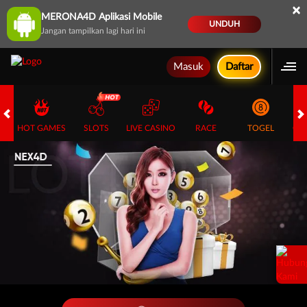
×
MERONA4D Aplikasi Mobile
UNDUH
Jangan tampilkan lagi hari ini
Masuk
Daftar
HOT GAMES
SLOTS
LIVE CASINO
RACE
TOGEL
OL