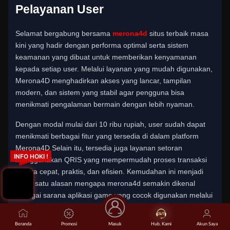
Pelayanan User
Selamat bergabung bersama
merona4d
situs terbaik masa
kini yang hadir dengan performa optimal serta sistem
keamanan yang dibuat untuk memberikan kenyamanan
kepada setiap user. Melalui layanan yang mudah digunakan,
Merona4D menghadirkan akses yang lancar, tampilan
modern, dan sistem yang stabil agar pengguna bisa
menikmati pengalaman bermain dengan lebih nyaman.
Dengan modal mulai dari 10 ribu rupiah, user sudah dapat
menikmati berbagai fitur yang tersedia di dalam platform
Merona4D Selain itu, tersedia juga layanan setoran
INFO HOKI !
menggunakan QRIS yang mempermudah proses transaksi
secara cepat, praktis, dan efisien. Kemudahan ini menjadi
salah satu alasan mengapa merona4d semakin dikenal
sebagai sarana aplikasi game yang cocok digunakan melalui
perangkat mobile.
Beranda
Promosi
Masuk
Hub. Kami
Akun Saya
Merona4D
terus mengutamakan kualitas pelayanan,