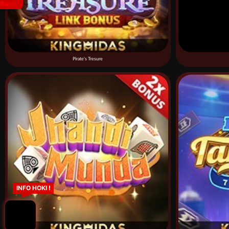
Pirate's Tresure
INFO HOKI !