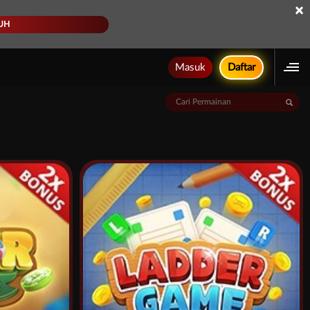
×
UH
Masuk
Daftar