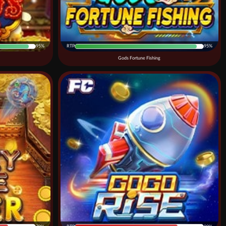
95%
RTP
95%
Gods Fortune Fishing