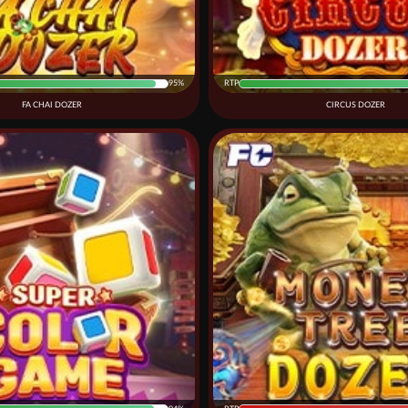
95%
RTP
FA CHAI DOZER
CIRCUS DOZER