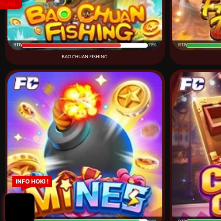
RTP
79%
RTP
BAO CHUAN FISHING
INFO HOKI !